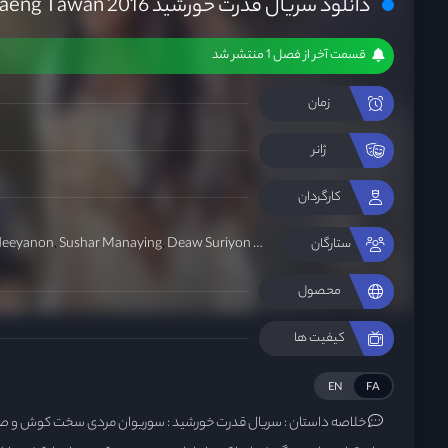
دانلود سریال قدرت خورشید Raeng Tawan 2016
قسمت آخر از فصل 1 منتشر شد
زمان
ژانر
کارگردان
edeeyanon
Sushar Manaying
Deaw Suriyon Aroonwattanakul
ستارگان
محصول
کیفیت ها
EN
FA
خلاصه داستان :
سریال قدرت خورشید : سوریوان مردی سخت کوش و صاح