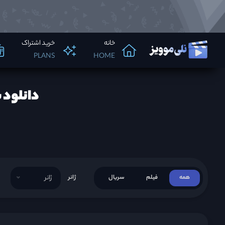
خانه
خرید اشتراک
PLANS
HOME
دانلود 
همه
فیلم
سریال
ژانر
ژانر