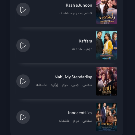
Raah e Junoon
انتقامی
درام
عاشقانه
Kaffara
درام
عاشقانه
Nabi, My Stepdarling
انتقامی
جنایی
درام
رازآلود
عاشقانه
Innocent Lies
انتقامی
درام
عاشقانه