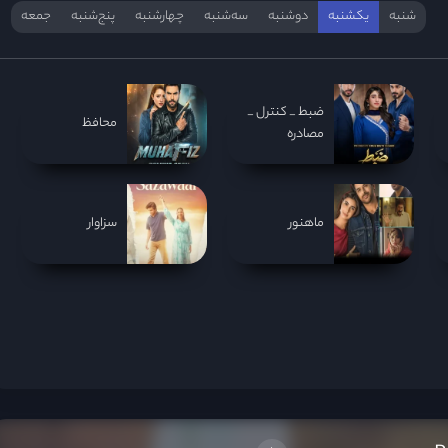
شنبه
یکشنبه
دوشنبه
سه‌‌شنبه
چهارشنبه
پنج‌شنبه
جمعه
ضبط _ کنترل _
محافظ
مصادره
ماهنور
سزاوار