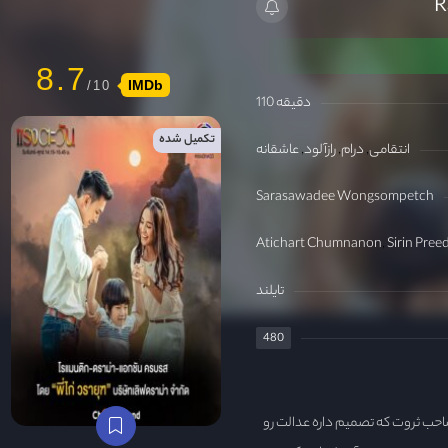
8.7
IMDb
110 دقیقه
تکمیل شده
انتقامی
درام
رازآلود
عاشقانه
Sarasawadee Wongsompetch
Atichart Chumnanon
Sirin Pre
تایلند
480
ب ثروت که تصمیم داره عدالت رو