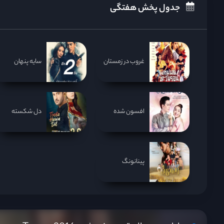
جدول پخش هفتگی
غروب در زمستان
سایه پنهان
افسون شده
دل شکسته
پینانونگ