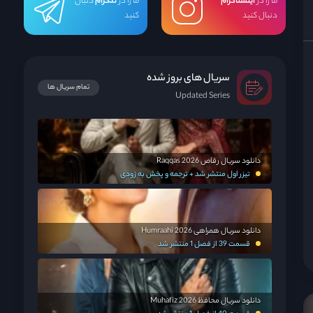
ما را در
اینستاگرام
ما را در
تلگرام
دنبال
دنبال کنید
کنید
سریال های بروز شده
تمام سریال ها
Updated Series
دانلود سریال رقاص Raqqas 2026
تیزر اول منتشر شد + ترجمه و پخش به زودی
دانلود سریال همراهی Humraahi 2026
قسمت 39 از فصل 1 منتشر شد
دانلود سریال محافظ Muhafiz 2026