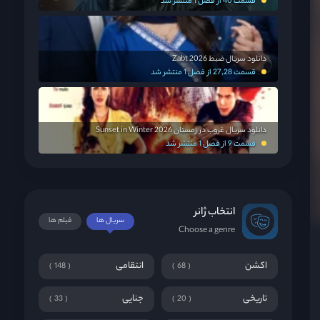
قسمت 40 از فصل 1 منتشر شد
دانلود سریال ضبط Zabt 2026
قسمت 27,28 از فصل 1 منتشر شد
دانلود سریال غروب در زمستان Sunset in Winter 2026
قسمت 9 از فصل 1 منتشر شد
انتخاب ژانر
سریال ها
فیلم ها
Choose a genre
اکشن
انتقامی
148
68
تاریخی
جنایی
33
20