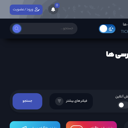
0
ورود/عضویت
ها
TIC
رسی ها
 آنلاین
فیلتر های بیشتر
جستجو