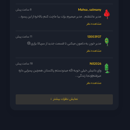
Mahsa_salmany
8 ساعت پیش
مدیر عاشقتم.. مدیر میمیرم برات بیا ماچت کنم بالاخره از این پسره...
مشاهده نظر
13003937
11 ساعت پیش
مدیر خون به دلمون میکنی تا قسمت جدید از سریالا بزاری😢
مشاهده نظر
Nil2026
18 ساعت پیش
وای دانیش خیلی خوبه اگه میدونستم پاکستان همچین پسرایی داره
میرفتم‌اونجا زندگی...
مشاهده نظر
مدیر
19 ساعت پیش
نمایش نظرات بیشتر
42 فیناله یعنی پس فردا
مشاهده نظر
melikaw
19 ساعت پیش