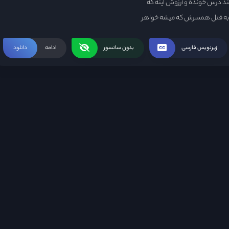
لند درس خونده و آرزوش اینه که
متهم به قتل همسرش که میشه خواهر
اد سرپوش بذاره رو کار شیطانی ای
زیرنویس فارسی
بدون سانسور
ادامه
دانلود