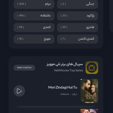
جنگی
درام
500
2
رازآلود
عاشقانه
496
33
فانتزی
کمدی
98
39
کمدی،اکشن
مهیج
18
1
سریال های برتر نلی موویز
مشاهده همه
NeliMovies Top Series
Meri Zindagi Hai Tu
درام
عاشقانه