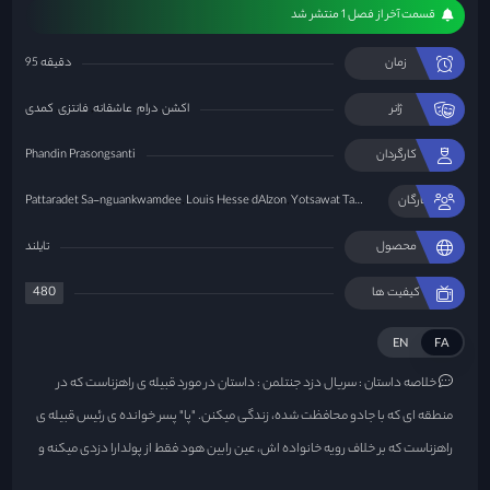
قسمت آخر از فصل 1 منتشر شد
زمان
95 دقیقه
ژانر
اکشن
درام
عاشقانه
فانتزی
کمدی
کارگردان
Phandin Prasongsanti
Mo
ستارگان
Tisanart Sorsuk
Yotsawat Tawapee
Louis Hesse dAlzon
Pattaradet Sa-nguankwamdee
محصول
تایلند
480
کیفیت ها
EN
FA
خلاصه داستان :
سریال دزد جنتلمن : داستان در مورد قبیله ی راهزناست که در
منطقه ای که با جادو محافظت شده، زندگی میکنن. "پا" پسر خوانده ی رئیس قبیله ی
راهزناست که بر خلاف رویه خانواده اش، عین رابین هود فقط از پولدارا دزدی میکنه و
کاری به فقرا نداره.ماجرا از اونجایی شروع میشه که مجبور میشه طبق دستور پدرش،