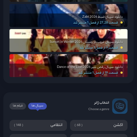
دانلود سریال ضبط Zabt 2026
قسمت 27,28 از فصل 1 منتشر شد
دانلود سریال غروب در زمستان Sunset in Winter 2026
قسمت 9 از فصل 1 منتشر شد
دانلود سریال رقص شیر Dance of the Lion 2026
قسمت 19 از فصل 1 منتشر شد
انتخاب ژانر
سریال ها
فیلم ها
Choose a genre
اکشن
انتقامی
148
68