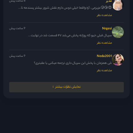
مدیر
8 ساعت پیش
😍😘🥲عزیزمی ، آره واقعا خیلی دوس دارم نقش شرور بیشتر پسندمه تا...
مشاهده نظر
Nrgesi
9 ساعت پیش
سریال قبلی جیو که روزانه پخش می‌شد ۴۷ قسمت شد در نهایت...
مشاهده نظر
Neda2001
9 ساعت پیش
نلی همزمان با پخش این سریال داری ترجمه میکنی یا عقبتری؟
مشاهده نظر
M.N.M
10 ساعت پیش
نمایش نظرات بیشتر
ممنون نلی جان ، حل شده 🙏
مشاهده نظر
مدیر
10 ساعت پیش
همراهی اونقد ک تصور میکردم خاصه خاص نشد و نبود ولی این...
مشاهده نظر