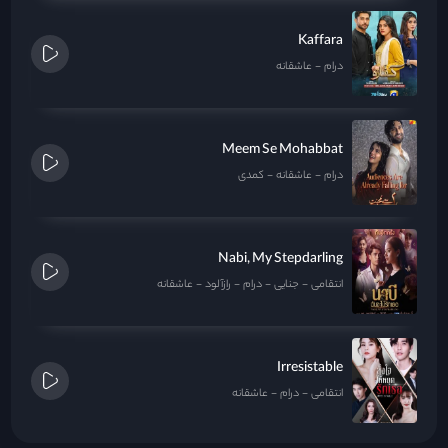
Kaffara
درام
عاشقانه
Meem Se Mohabbat
درام
عاشقانه
کمدی
Nabi, My Stepdarling
انتقامی
جنایی
درام
رازآلود
عاشقانه
Irresistable
انتقامی
درام
عاشقانه