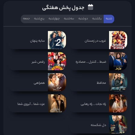
جدول پخش هفتگی
شنبه
یکشنبه
دوشنبه
سه‌‌شنبه
چهارشنبه
پنج‌شنبه
جمعه
غروب در زمستان
سایه پنهان
ضبط _ کنترل _ مصادره
رقص شیر
محافظ
همراهی
راه نجات _ راه رهایی
عزت شما _ آبروی شما
دل شکسته