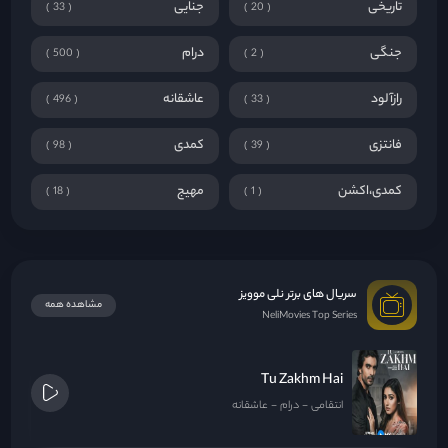
تاریخی
جنایی
33
20
جنگی
درام
500
2
رازآلود
عاشقانه
496
33
فانتزی
کمدی
98
39
کمدی،اکشن
مهیج
18
1
سریال های برتر نلی موویز
مشاهده همه
NeliMovies Top Series
Tu Zakhm Hai
انتقامی
درام
عاشقانه