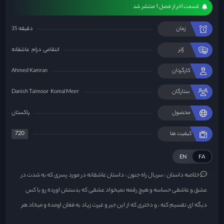
قسمت آخر از فصل 1 منتشر شد
زمان
35 دقیقه
ژانر
انتقامی
درام
عاشقانه
کارگردان
Ahmed Kamran
ستارگان
Komal Meer
Danish Taimoor
محصول
پاکستان
720
کیفیت ها
EN
FA
خلاصه داستان :
سریال راه جنون : داستان عاشقانه در مورد پسری که به شدت در
عشق و عاشقی حساسه و هیچ رقمه نمیخواد عشقی که بدستش اورده رو با کس
دیگه ای تقسیم کنه ، و دختری که از این جبر و غیرت زیاد به فغان اومده و میخاد هر
طوری شده خودشو از این همه حس مالکیت نجات بده اما ...