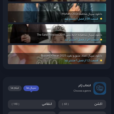
دانلود سریال محافظ Muhafiz 2026
قسمت 38 از فصل 1 منتشر شد
دانلود سریال شاهزاده خانم شنی The Sand Princess 2019
قسمت آخر از فصل 1 منتشر شد
دانلود سریال تضاد عشق و نفرت Bua and Khwan 2025
قسمت 1,2 از فصل 1 منتشر شد
انتخاب ژانر
سریال ها
فیلم ها
Choose a genre
اکشن
انتقامی
148
68