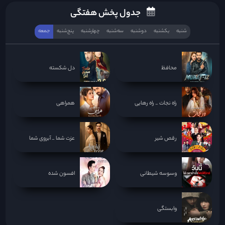
جدول پخش هفتگی
شنبه
یکشنبه
دوشنبه
سه‌‌شنبه
چهارشنبه
پنج‌شنبه
جمعه
محافظ
دل شکسته
راه نجات _ راه رهایی
همراهی
رقص شیر
عزت شما _ آبروی شما
وسوسه شیطانی
افسون شده
وابستگی