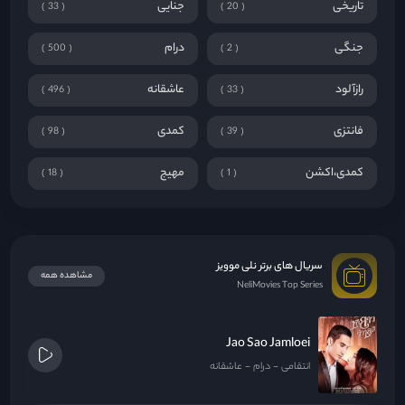
تاریخی
جنایی
33
20
جنگی
درام
500
2
رازآلود
عاشقانه
496
33
فانتزی
کمدی
98
39
کمدی،اکشن
مهیج
18
1
سریال های برتر نلی موویز
مشاهده همه
NeliMovies Top Series
Jao Sao Jamloei
انتقامی
درام
عاشقانه