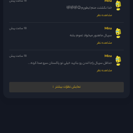
Mina
18 ساعت پیش
خدا نکشتت منم ایطورم😉🤣🤣🤣
مشاهده نظر
Mina
18 ساعت پیش
سریال ماهنور میخواد تموم بشه
مشاهده نظر
Mina
18 ساعت پیش
حداقل سریال راجا لندن رو بذارید خیلی تو پاکستان سرو صدا کرده...
مشاهده نظر
Mina
18 ساعت پیش
نمایش نظرات بیشتر
🤣😆🤣
مشاهده نظر
Yagmurbaranir@gmail.com
18 ساعت پیش
کاش شما هم ********* می‌کردید!!!
مشاهده نظر