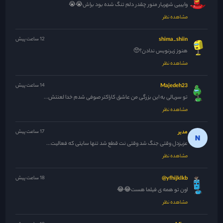
وایییی شهریار منور چقدر دلم تنگ شده بود براش😭😭
مشاهده نظر
shima_shiin
12 ساعت پیش
هنوز زیرنویس ندادن؟🥺
مشاهده نظر
Majedeh23
14 ساعت پیش
تو سریالی به این بزرگی من عاشق کاراکتر صوفی شدم خدا لعنتش...
مشاهده نظر
مدیر
17 ساعت پیش
عزیزدل وقتی جنگ شد وقتی نت قطع شد تنها سایتی که فعالیت...
مشاهده نظر
yfhijklkb@
18 ساعت پیش
اون تو همه ی فیلما هست😂😂
مشاهده نظر