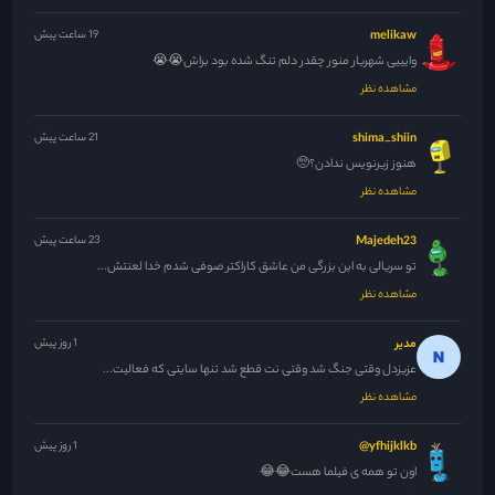
melikaw
19 ساعت پیش
وایییی شهریار منور چقدر دلم تنگ شده بود براش😭😭
مشاهده نظر
shima_shiin
21 ساعت پیش
هنوز زیرنویس ندادن؟🥺
مشاهده نظر
Majedeh23
23 ساعت پیش
تو سریالی به این بزرگی من عاشق کاراکتر صوفی شدم خدا لعنتش...
مشاهده نظر
مدیر
1 روز پیش
عزیزدل وقتی جنگ شد وقتی نت قطع شد تنها سایتی که فعالیت...
مشاهده نظر
yfhijklkb@
1 روز پیش
اون تو همه ی فیلما هست😂😂