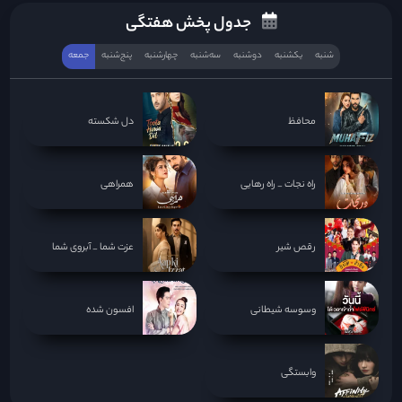
جدول پخش هفتگی
شنبه
یکشنبه
دوشنبه
سه‌‌شنبه
چهارشنبه
پنج‌شنبه
جمعه
محافظ
دل شکسته
راه نجات _ راه رهایی
همراهی
رقص شیر
عزت شما _ آبروی شما
وسوسه شیطانی
افسون شده
وابستگی