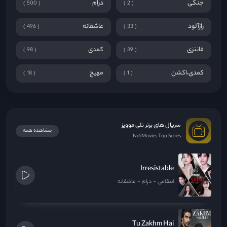
جنگی
درام
500
2
رازآلود
عاشقانه
496
33
فانتزی
کمدی
98
39
کمدی،اکشن
مهیج
18
1
سریال های برتر نلی موویز
مشاهده همه
NeliMovies Top Series
Irresistable
انتقامی
درام
عاشقانه
Tu Zakhm Hai