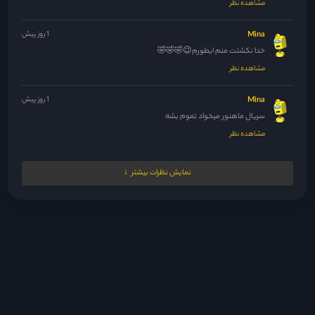
مشاهده نظر
Mina
1 روز پیش
خدا نکشتت منم ایطورم😉🤣🤣🤣
مشاهده نظر
Mina
1 روز پیش
سریال ماهنور میخواد تموم بشه
مشاهده نظر
Mina
1 روز پیش
نمایش نظرات بیشتر
حداقل سریال راجا لندن رو بذارید خیلی تو پاکستان سرو صدا کرده...
مشاهده نظر
Mina
1 روز پیش
🤣😆🤣
مشاهده نظر
Yagmurbaranir@gmail.com
1 روز پیش