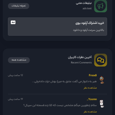
تبلیغات متنی
تعرفه تبلیغات
ads text
خرید اشتراک آپلود بوی
بالاترین سرعت آپلود و دانلود
آخرین نظرات کاربران
مشاهده همه
Recent Comments
Froodi
12 ساعت پیش
هیر به دلنواز می گفت عشق به میرزا بهش جرات داده ولی...
مشاهده نظر
Yasmn_
19 ساعت پیش
سلام چطورین میگم مشخص نیست که کلا چندقسمته این سریال؟
مشاهده نظر