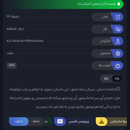
قسمت آخر از فصل 1 منتشر شد
زمان
90 دقیقه
ژانر
درام
عاشقانه
کارگردان
Kai Varayuth Milintachinda
محصول
تایلند
540
کیفیت ها
EN
FA
خلاصه داستان :
سریال سایه عشق : این داستان درمورد یه خواهر و برادر دوقلوعه،
مای دختره و اُی پسر اما مادرشون اُی رو مجبور میکنه که جنسیتش رو پنهون کنه و مثه
دخترا زندگی کنه هردوشون عاشق مردی به نام نئور مک میشن و...
ویژه مشترکین
زیرنویس فارسی
ادامه
بدون سانسور
دانلود