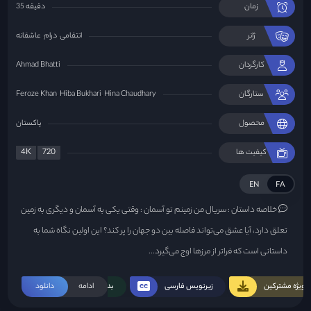
زمان
35 دقیقه
ژانر
انتقامی
درام
عاشقانه
کارگردان
Ahmad Bhatti
ستارگان
Hina Chaudhary
Hiba Bukhari
Feroze Khan
محصول
پاکستان
4K
720
کیفیت ها
EN
FA
خلاصه داستان :
سریال من زمینم تو آسمان : وقتی یکی به آسمان و دیگری به زمین
تعلق دارد، آیا عشق می‌تواند فاصله بین دو جهان را پر کند؟ این اولین نگاه شما به
داستانی است که فراتر از مرزها اوج می‌گیرد...
ویژه مشترکین
زیرنویس فارسی
ادامه
بدون سانسور
دانلود