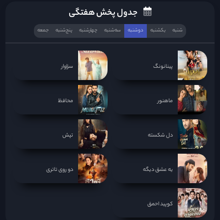
جدول پخش هفتگی
شنبه
یکشنبه
دوشنبه
سه‌‌شنبه
چهارشنبه
پنج‌شنبه
جمعه
پینانونگ
سزاوار
ماهنور
محافظ
دل شکسته
تپش
یه عشق دیگه
دو روی تاتری
کوپید احمق