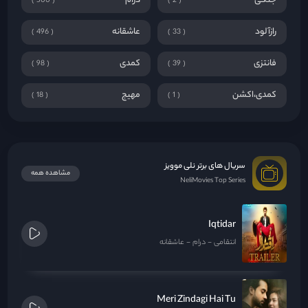
جنگی
درام
500
2
رازآلود
عاشقانه
496
33
فانتزی
کمدی
98
39
کمدی،اکشن
مهیج
18
1
سریال های برتر نلی موویز
مشاهده همه
NeliMovies Top Series
Iqtidar
انتقامی
درام
عاشقانه
Meri Zindagi Hai Tu