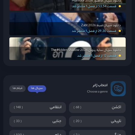
دانلود سریال ماهنور Mahnoor 2026
قسمت 53,54 از فصل 1 منتشر شد
دانلود سریال ضبط Zabt 2026
قسمت 29,30 از فصل 1 منتشر شد
دانلود سریال سایه پنهان The Hidden Shadow 2026
قسمت 12 از فصل 1 منتشر شد
انتخاب ژانر
سریال ها
فیلم ها
Choose a genre
اکشن
انتقامی
148
68
تاریخی
جنایی
33
20