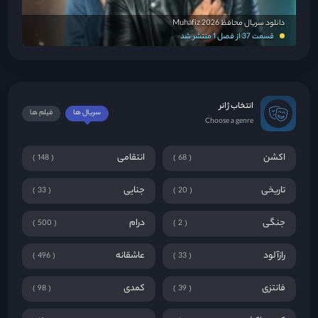
دانلود سریال محافظ Muhafiz 2026
قسمت 37 از فصل 1 منتشر شد
انتخاب ژانر
سریال ها
فیلم ها
Choose a genre
اکشن
انتقامی
148
68
تاریخی
جنایی
33
20
جنگی
درام
500
2
رازآلود
عاشقانه
496
33
فانتزی
کمدی
98
39