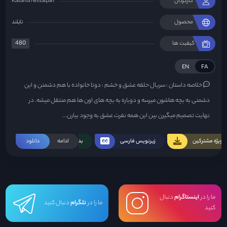
کارگردان
Kasama Nissaipan
محصول
تایلند
480
کیفیت ها
EN
FA
خلاصه داستان :
سریال حلقه عشق و خشم : دوتا خانواده با هم دشمنن و این
دشمنی به بچه هاشون میرسه و دوباره به بچه های اون ها هم منتقل میشه. در
نهایت تصمیم میگیرن بین این همه نفرت عشق به وجود بیارن...
ویژه مشترکین
زیرنویس فارسی
ادامه
بدون سانسور
دانلود
ما را در
اینستاگرام
دنبال
ما را در
تلگرام
دنبال کنید
کنید