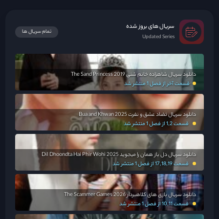
سریال های بروز شده
تمام سریال ها
Updated Series
دانلود سریال شاهزاده خانم شنی The Sand Princess 2019
قسمت آخر از فصل 1 منتشر شد
دانلود سریال تضاد عشق و نفرت Bua and Khwan 2025
قسمت 1,2 از فصل 1 منتشر شد
دانلود سریال دل باز همان را میجوید Dil Dhoondta Hai Phir Wohi 2025
قسمت 17,18,19 از فصل 1 منتشر شد
دانلود سریال بازی های کلاهبردار The Scammer Games 2026
قسمت 10,11 از فصل 1 منتشر شد