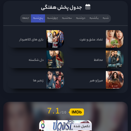
جدول پخش هفتگی
شنبه
یکشنبه
دوشنبه
سه‌‌شنبه
چهارشنبه
پنج‌شنبه
جمعه
تضاد عشق و نفرت
بازی های کلاهبردار
محافظ
دل شکسته
میرزا و هیر
زنجیر ها
7.1
IMDb
تکمیل شده