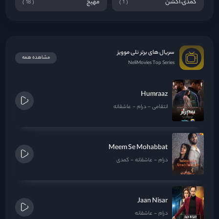
کمدی،اکشن
مهیج
18
1
سریال های برتر نلی موویز
مشاهده همه
NeliMovies Top Series
Humraaz
انتقامی
درام
عاشقانه
Meem Se Mohabbat
درام
عاشقانه
کمدی
Jaan Nisar
درام
عاشقانه