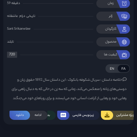
زمان
59 دقیقه
ژانر
تاریخی
درام
عاشقانه
کارگردان
Sant Srikaewlaw
محصول
تایلند
720
کیفیت ها
EN
FA
خلاصه داستان :
سریال شکوفه بانکوک : این داستان سال 1892 حقوق زنان و
دوستی‌های زنانه را منعکس می‌کند، زمانی که سه زن در حالی که به دنبال راهی برای
رهایی خود و رهایی از کرامت انسانی خود می‌ایستند و برای رویاهای خود می‌جنگند
اما ...
ویژه مشترکین
زیرنویس فارسی
ادامه
بدون سانسور
دانلود