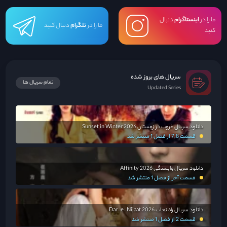
ما را در
اینستاگرام
دنبال
ما را در
تلگرام
دنبال کنید
کنید
سریال های بروز شده
تمام سریال ها
Updated Series
دانلود سریال غروب در زمستان Sunset in Winter 2026
قسمت 7,8 از فصل 1 منتشر شد
دانلود سریال وابستگی Affinity 2026
قسمت آخر از فصل 1 منتشر شد
دانلود سریال راه نجات Dar-e-Nijaat 2026
قسمت 2 از فصل 1 منتشر شد