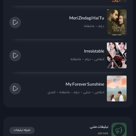
Meri Zindagi Hai Tu
درام
عاشقانه
Irresistable
انتقامی
درام
عاشقانه
My Forever Sunshine
انتقامی
جنایی
درام
عاشقانه
کمدی
تبلیغات متنی
تعرفه تبلیغات
ads text