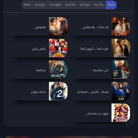
شنبه
یکشنبه
دوشنبه
سه‌‌شنبه
چهارشنبه
پنج‌شنبه
جمعه
راه نجات _ راه رهایی
همراهی
عزت شما _ آبروی شما
رقص شیر
دل شکسته
محافظ
ضبط _ کنترل _ مصادره
سایه پنهان
غروب در زمستان