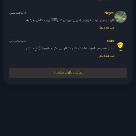
Nrgesi
6 ساعت پیش
الان دومین باره میخوان پاراس رو عروس کنن🚶🏻‍♀️ زوار داداش یذره یه...
مشاهده نظر
filiks
6 ساعت پیش
هنوز همراهی تموم نشده چشم انتظار این یکی باشیم؟ 🫠 اخ دانش...
مشاهده نظر
مدیر
6 ساعت پیش
نمایش نظرات بیشتر
نه عشقم
مشاهده نظر
Dleo
6 ساعت پیش
چطوریه که بعضیاتون عکس پروفایل دارین 🤨
مشاهده نظر
Parse
6 ساعت پیش