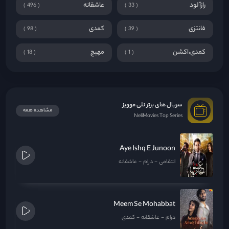
رازآلود
عاشقانه
496
33
فانتزی
کمدی
98
39
کمدی،اکشن
مهیج
18
1
سریال های برتر نلی موویز
مشاهده همه
NeliMovies Top Series
Aye Ishq E Junoon
انتقامی
درام
عاشقانه
Meem Se Mohabbat
درام
عاشقانه
کمدی