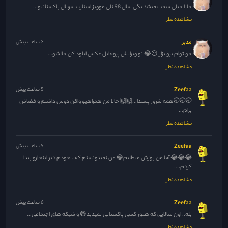
حالا خیلی سخت میشد بگی سال 98 نلی موویز استارت سریال پاکستانیو...
مشاهده نظر
مدیر
3 ساعت پیش
خو توام برو بزار 😐😂 تو ویرایش پروفایل عکس اپلود کن حالشو...
مشاهده نظر
Zeefaa
5 ساعت پیش
🤭🤭🤭همه شرور پسندا...🙌🙌 حالا من همراهیو واقن دوس داشتم و فضاش
برام...
مشاهده نظر
Zeefaa
5 ساعت پیش
😂😂😂 آقا من پوزش میطلبم😁 من نمیدونستم که...خودم دیر اینجارو پیدا
کردم،...
مشاهده نظر
Zeefaa
6 ساعت پیش
بله.. اون سالایی که هنوز کسی پاکستانی نمیدید😅 و شبکه های اجتماعی...
مشاهده نظر