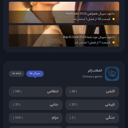
دانلود سریال همراهی Humraahi 2026
قسمت 38 از فصل 1 منتشر شد
دانلود سریال عزت شما Aap Ki Izzat 2026
قسمت 7 از فصل 1 منتشر شد
انتخاب ژانر
سریال ها
فیلم ها
Choose a genre
اکشن
انتقامی
148
68
تاریخی
جنایی
33
20
جنگی
درام
500
2