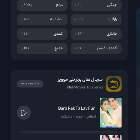
جنگی
درام
500
2
رازآلود
عاشقانه
496
33
فانتزی
کمدی
98
39
کمدی،اکشن
مهیج
18
1
سریال های برتر نلی موویز
مشاهده همه
NeliMovies Top Series
Barb Rak Ta Lay Fun
انتقامی
درام
عاشقانه