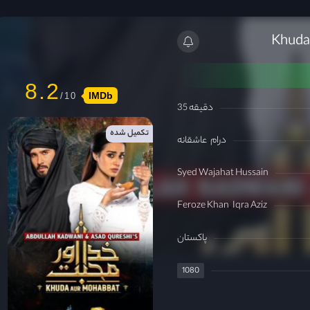
8.2
IMDb
35 دقیقه
تکمیل شده
درام
عاشقانه
Syed Wajahat Hussain
Feroze Khan
Iqra Aziz
پاکستان
1080