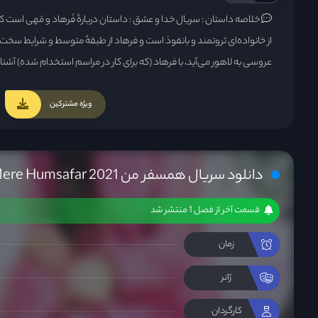
خلاصه داستان :
سریال خدا و عشق : داستان دربارهٔ فَرهاد و مَهی است که
از خانواده‌ای ثروتمند و بانفوذ است و فرهاد از طبقهٔ متوسط و شرایط سخت‌
عروسی به لاهور می‌آید، با فرهاد (که برای کار در مراسم استخدام شده) آشنا 
دارند، بعدها دوستی بین‌شان شکل می‌گیرد.فرهاد عاشق مَهی می‌شود، و
او را تنها به عنوان دوست می‌بیند اما فرهاد برای نزدیک شدن به مَهی، راه‌ ه
ویژه مشترکین
دانلود سریال همسفر من Mere Humsafar 2021
قسمت آخر از فصل 1 منتشر شد
زمان
ژانر
کارگردان