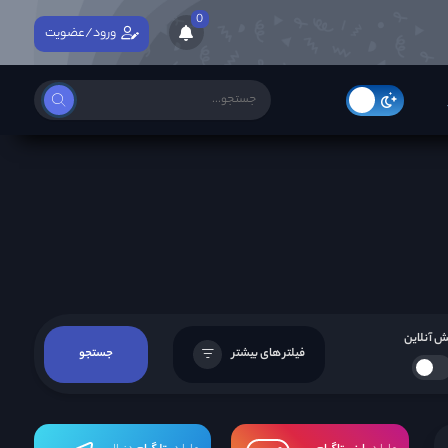
0
ورود/عضویت
 آنلاین
فیلتر های بیشتر
جستجو