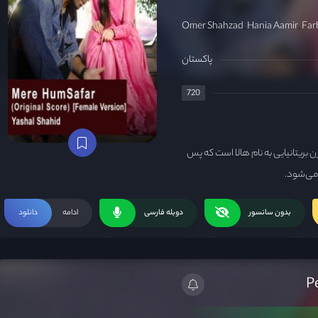
Omer Shahzad
Hania Aamir
Far
پاکستان
720
بریتانیایی به نام هالا است که پس
 می‌شود.
بدون سانسور
دوبله فارسی
ادامه
دانلود