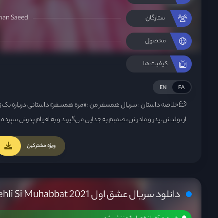
han Saeed
ستارگان
محصول
کیفیت ها
EN
FA
خلاصه داستان :
سریال همسفر من : «مره همسفر» داستانی درباره یک زن 
از تولدش، پدر و مادرش تصمیم به جدایی می‌گیرند و به اقوام پدرش سپرده
ویژه مشترکین
دانلود سریال عشق اول Pehli Si Muhabbat 2021