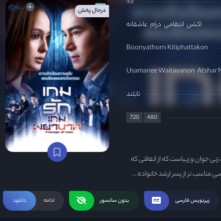
53
درحال پخش
اکشن
انتقامی
درام
عاشقانه
Boonyathorn Kitiphattakon
Usamanee Waitayanon
Atshar
تایلند
720
480
زنی جوان و زیباست که از اتفاقی که
 مناسب تر از پسر ارشد خانواده ...
زیرنویس فارسی
بدون سانسور
ادامه
دانلود