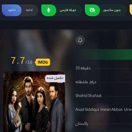
بدون سانسور
دوبله فارسی
ادامه
دانلود
7.7
IMDb
35 دقیقه
تکمیل شده
درام
عاشقانه
Shahid Shafaat
Asad Siddiqui
Imran Abbas
Urw
پاکستان