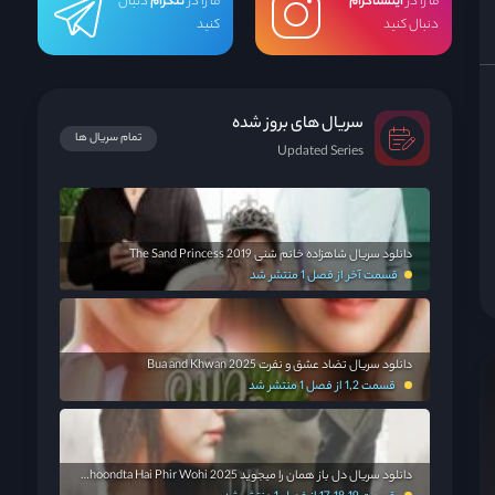
ما را در
اینستاگرام
ما را در
تلگرام
دنبال
دنبال کنید
کنید
سریال های بروز شده
تمام سریال ها
Updated Series
دانلود سریال شاهزاده خانم شنی The Sand Princess 2019
قسمت آخر از فصل 1 منتشر شد
دانلود سریال تضاد عشق و نفرت Bua and Khwan 2025
قسمت 1,2 از فصل 1 منتشر شد
دانلود سریال دل باز همان را میجوید Dil Dhoondta Hai Phir Wohi 2025