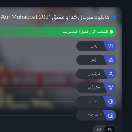
دانلود سریال خدا و عشق Khuda Aur Mohabbat 2021
قسمت آخر از فصل 1 منتشر شد
زمان
ژانر
کارگردان
ستارگان
محصول
کیفیت ها
EN
FA