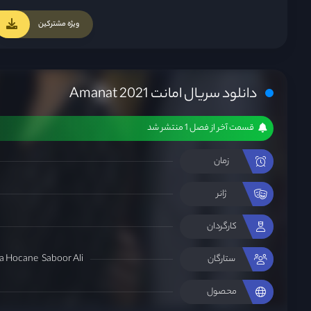
ویژه مشترکین
دانلود سریال امانت Amanat 2021
قسمت آخر از فصل 1 منتشر شد
زمان
ژانر
کارگردان
a Hocane
Saboor Ali
ستارگان
محصول