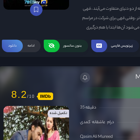
 از دو دنیای متفاوت می‌آیند ، مَهی
تر ، وقتی مَهی برای شرکت در مراسم
می‌شود آن‌ها ابتدا با هم درگیری
لی مَهی احساسات مشابهی ندارد و
ای دیگری انتخاب میکند که ...
زیرنویس فارسی
بدون سانسور
ادامه
دانلود
8.2
IMDb
35 دقیقه
تکمیل شده
درام
عاشقانه
کمدی
Qasim Ali Mureed