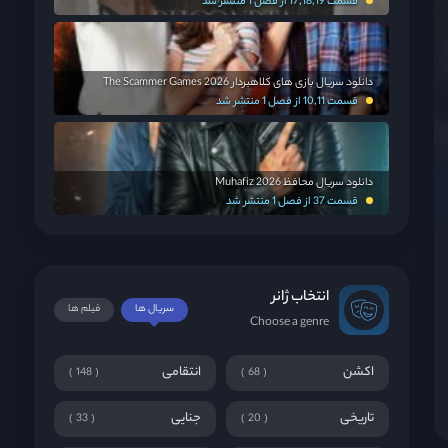
قسمت 17,18,19 از فصل 1 منتشر شد
دانلود سریال بازی های کلاهبردار The Scammer Games 2026
قسمت 10,11 از فصل 1 منتشر شد
دانلود سریال محافظ Muhafiz 2026
قسمت 37 از فصل 1 منتشر شد
انتخاب ژانر
سریال ها
فیلم ها
Choose a genre
اکشن
انتقامی
148
68
تاریخی
جنایی
33
20