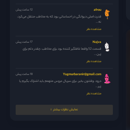
afrou
12 ساعت پیش
قدرت اصلی دیوانگی در احساساتی بود که به مخاطب منتقل می‌کرد،
نه...
مشاهده نظر
Najva
17 ساعت پیش
قسمت 52 واقعا غافلگیر کننده بود برای مخاطب ،چقدر دلم برای
زین...
مشاهده نظر
Yagmurbaranir@gmail.com
18 ساعت پیش
درود .وقتتون بخیر ،برای سریال عروس متهمم باید اشتراک بگیرم یا
زیر...
مشاهده نظر
مدیر
18 ساعت پیش
نمایش نظرات بیشتر
فدای خودت و مادرت
مشاهده نظر