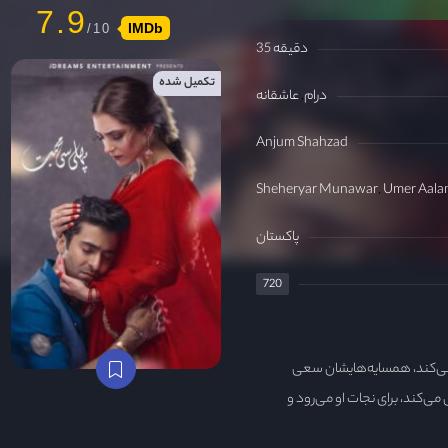
7.9
IMDb
35 دقیقه
تکمیل شده
درام
عاشقانه
Anjum Shahzad
Sheheryar Munawar
Umer Aala
پاکستان
720
 می‌کند، همسایه‌هایشان سعی
 می‌کند، برای نجات او می‌رود و