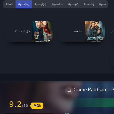
شنبه
یکشنبه
دوشنبه
سه‌‌شنبه
چهارشنبه
پنج‌شنبه
جمعه
ر
محافظ
دل شکسته
9.2
IMDb