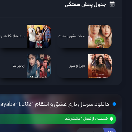
جدول پخش هفتگی
تضاد عشق و نفرت
بازی های کلاهبردا
میرزا و هیر
زنجیر ها
دانلود سریال بازی عشق و انتقام Game Rak Game Payabaht 2021
قسمت 3 از فصل 1 منتشر شد