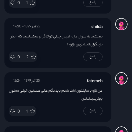
پاسخ
0
1
shilda
25 آذر 1399 - 17:30
ببخشید یه سوال دارم ادرس چنلی تو تلگرام میشناسید که اخبار
بازیگرای تایلندی رو بزاره ؟
پاسخ
0
2
fatemeh
25 آذر 1399 - 12:24
من تازه با سایتتون اشنا شدم باید بگم عالی هستین خیلی ممنون
بهترینینننننن
پاسخ
0
1