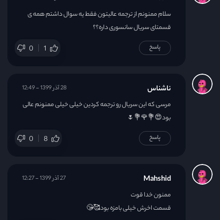
سلام ممنونم از ترجمه عالیتون فقط یه سوال داشتم همه ی
قسمتای سریال سانسوری داره؟؟
پاسخ
0
1
ناشناس
28 آذر 1399 - 12:49
مرسی که این سریال رو ترجمه کردین خیلی خیلی ممنونم عالی
بود😍💐🌹💐🌷
پاسخ
0
8
Mahshid
27 آذر 1399 - 12:27
ممنون خدا قوت
قسمت اخرش خیلی بامزه بود🥰😘