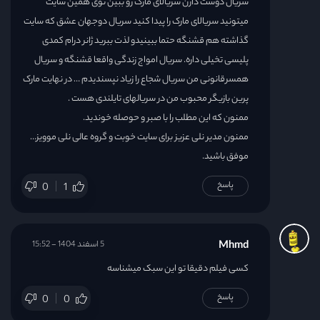
سریال دوست دارن سریالای مارک رو ببین توی همین سایت
میتونید سریالای مارک را پیدا کنید سریال دوجهان عشق که سایت
گذاشته هم قشنگه حتما ببینیدو لذت ببرید ژانر درام کمدی
پلیسی تخیلی داره. سریال امواج زندگی واقعا قشنگه و سریال
همسرقانونی من سریال شجاع را زیاد نپسندیدم … در نهایت مارک
پرین بازیگر محبوب من در سریالهای تایلندی هست .
ممنون که این مطلب را با صبر و حوصله خوندید.
ممنون مدیر نلی عزیز برای سایت خوبت و گروه عالی نلی موویز…
موفق باشید.
پاسخ
0
1
Mhmd
5 اسفند 1404 - 15:52
کسی فیلم دقیقا تو این سبک میشناسه
پاسخ
0
0