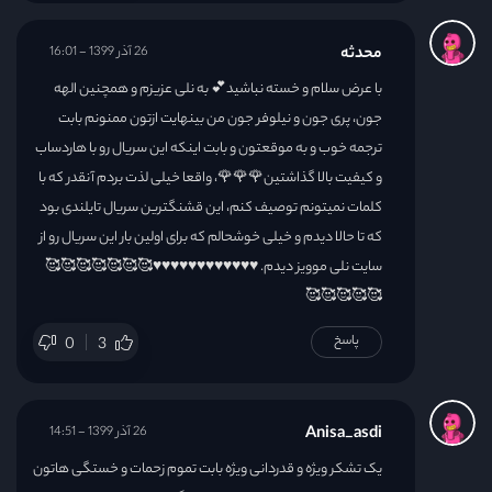
محدثه
26 آذر 1399 - 16:01
با عرض سلام و خسته نباشید💕 به نلی عزیزم و همچنین الهه
جون، پری جون و نیلوفر جون من بینهایت ازتون ممنونم بابت
ترجمه خوب و به موقعتون و بابت اینکه این سریال رو با هاردساب
و کیفیت بالا گذاشتین🌹🌹🌹، واقعا خیلی لذت بردم آنقدر که با
کلمات نمیتونم توصیف کنم، این قشنگترین سریال تایلندی بود
که تا حالا دیدم و خیلی خوشحالم که برای اولین بار این سریال رو از
سایت نلی موویز دیدم. ♥️♥️♥️♥️♥️♥️♥️♥️♥️♥️♥️♥️🥰🥰🥰🥰🥰🥰🥰
🥰🥰🥰🥰🥰
پاسخ
0
3
Anisa_asdi
26 آذر 1399 - 14:51
یک تشکر ویژه و قدردانی ویژه بابت تموم زحمات و خستگی هاتون