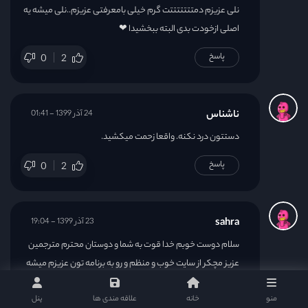
نلی عزیزم دمتتتتتتتت گرم خیلی بامعرفتی عزیزم..نلی میشه یه
اصلی ازخودت بدی البته ببخشیدا ❤
پاسخ
0
2
ناشناس
24 آذر 1399 - 01:41
دستتون درد نکنه. واقعا زحمت میکشید.
پاسخ
0
2
sahra
23 آذر 1399 - 19:04
سلام دوست خوبم خدا قوت به شما و دوستان محترم مترجمین
عزیز مچکر از سایت خوب و منظم و رو به برنامه تون عزیزم میشه
میگید این درام چه روزهایی پخش میشه
منو
خانه
علاقه مندی ها
پنل