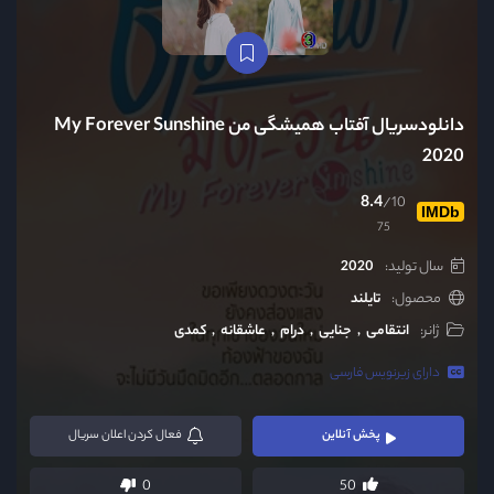
دانلودسریال آفتاب همیشگی من My Forever Sunshine
2020
8.4
/10
IMDb
75
سال تولید:
2020
محصول:
تایلند
ژانر:
انتقامی
جنایی
درام
عاشقانه
کمدی
دارای زیرنویس فارسی
پخش آنلاین
فعال
کردن اعلان سریال
0
50