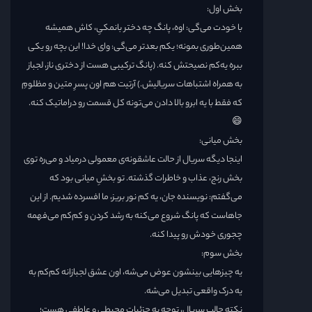
بخش اول:
با خودت می‌گی: اوه، پانگ چه دختر بانمکیِ، کاش همیشه
همین‌طوری بمونه؛ یکم بعدتر می‌گی: وای خدا! این بچه رو یکی
ببره یه‌کم نصیحتش کنه. (پانگ ترکیبی هست از دختری ناز، لجباز
به همراه اشتباهات سریالیش.) آرتیت هم اون پسرِ متین و مظلومِ
که فقط با یه ابرو بالا دادن می‌تونه کل قسمت رو دراماتیک کنه.
😄
بخش میانی:
اینجا دیگه سریال از حالت عاشقونه‌ی معمولی درمیاد و می‌ره توی
بخش رنج، عذاب و خاطرات گذشته. تو بخشِ میانی بود که
می‌گفتم: نویسنده جان، یه کم نور بریز، ما افسرده شدیم. از این
جاهاست که پانگ شروع می‌کنه به رشد کردن و کم‌کم می‌فهمه
چجوری خودش رو پیدا کنه.
بخش سوم:
یه چیزهایی بینشون عوض می‌شه، اون عشق لجبازانه کم‌کم به
یه درک واقعی تبدیل می‌شه.
نکته جالب سریال، توجه به جزئیاتِ محیطی و عاطفی هست؛