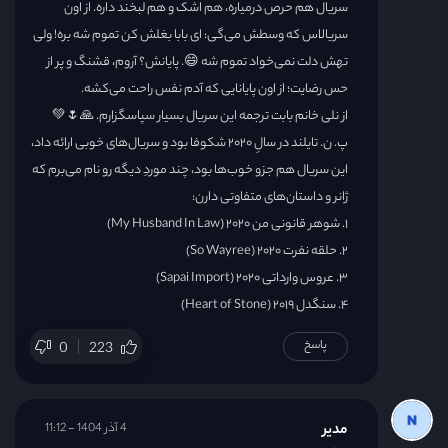
سریال هم حرص درمیاره، هم اشک و هم لبخند داره. از اون
سریالاس که وسطش می‌گی: ای بابا بغلش کن تموم شه بره! ولی
تهش دلت نمی‌خواد تموم شه 😄. پایانش؟ آروم، قشنگ و پر از
حس رضایت؛ از اون پایانایی که آدم نفس راحت می‌‌کشه.
از نلی خانم بابت ترجمه این سریال بسیار سپاسگزارم. 🙏🌷💚
پ. ن. تایلند در سالِ ۲۰۲۰ شکوفا بود و سریال‌های خوبی ارائه داد،
این سریال هم جزو خوب‌ها بود، چند موردِ دیگه رو نام می‌برم که
ژانر و داستان‌های متفاوتی دارن:
۱. شوهر قانونی من ۲۰۲۰ (My Husband In Law)
۲. حلقه نفرت ۲۰۲۰ (So Wayree)
۳. عروس وارداتی ۲۰۲۰ (Sapai Import)
۴. سنگدل ۲۰۱۹ (Heart of Stone)
پاسخ
0
223
مدیر
4 آذر 1404 - 11:12