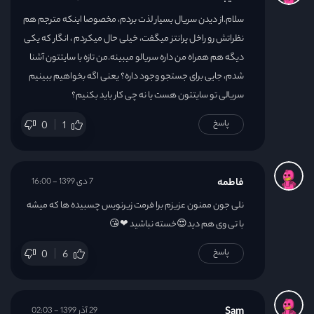
سلام.از دیدن سریال بسیار لذت بردم، مخصوصا اینکه مترجم هم
نظراتش رو راخل پرانتز‌ میگفت، خیلی حال میکردم ، انگار که یکی
دیگه هم همراه من داره سریالو میبینه.من تازه با سایتتون آشنا
شدم، جایی برای جستجو وجود داره؟ یعنی اگه بخواهیم ببینیم
سریالی تو سایتتون هست یا نه چی کار باید بکنیم؟
پاسخ
0
1
فاطمه
7 دی 1399 - 16:00
نلی جون ممنون عزیزم برا فرمت زیرنویس چسبیده ها که میشه
با تی وی هم دید😍خسته نباشید ❤😘
پاسخ
0
6
Sam
29 آذر 1399 - 02:03