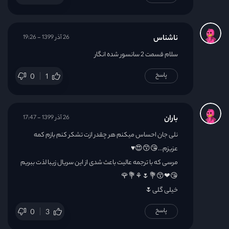
ناشناس
26 آذر 1399 - 19:26
سلام قسمت 2 سانسور شده انگار
پاسخ
0
1
باران
26 آذر 1399 - 17:47
نلی جان احساس میکنم هر چقدر ازت تشکر کنم بازم کمه
عزیزم…😘😙😍♥️
مرسی که با ترجمه عالیت باعث شدی از این سریال زیبا لذت ببریم
😘❤😙💐🌷⚘💐🌹
خیلی گلی🌷
پاسخ
0
3