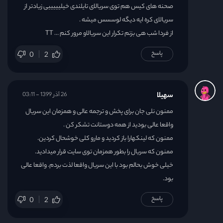
صحنه های کیس هم توی سریالای تایلندی خیلیییییی زیادتر از
سریالای کره ایه دیگه لوسسس میشه .
از فردا شب هی بزنم تکرار این سریالاو مرور کنم … TT
پاسخ
0
2
سهیلا
26 آذر 1399 - 03:11
ممنون نلی جان برای پخش و ترجمه عالی و همزمان این سریال
واقعا عالی بودید از همه دوستانت تشکر کن .
ممنون که لینکهارا باز کردید و مارو کلی خوشحال کردین.
ممنون که سریال را بطور همزمان توی سایت قرار میدادید.
خیلی خوش بحالم بود با این سریال واقعا لذت بردم. واقعا عالی
بود.
پاسخ
0
2