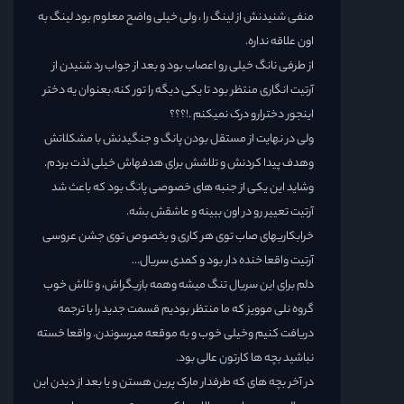
منفی شنیدنش از لینگ را ، ولی خیلی واضح معلوم بود لینگ به
اون علاقه نداره.
از طرفی نانگ خیلی رو اعصاب بود و بعد از جواب رد شنیدن از
آرتیت انگاری منتظر بود تا یکی دیگه را تور کنه.بعنوان یه دختر
اینجور دخترارو درک نمیکنم .!؟؟؟
ولی در نهایت از مستقل بودن پانگ و جنگیدنش با مشکلاتش
وهدف پیدا کردنش و تلاشش برای هدفهاش خیلی لذت بردم.
وشاید این یکی از جنبه های خصوصی پانگ بود که باعث شد
آرتیت تعییر رو در اون ببینه و عاشقش بشه.
خرابکاریهای صاب توی هر کاری و بخصوص توی جشن عروسی
آرتیت واقعا خنده دار بود و کمدی سریال…
دلم برای این سریال تنگ میشه وهمه بازیگراش، و تلاش خوب
گروه نلی موویز که ما منتظر بودیم قسمت جدید را با ترجمه
دریافت کنیم وخیلی خوب و به موقعه میرسوندن. واقعا خسته
نباشید بچه ها کارتون عالی بود.
در آخر بچه های که طرفدار مارک پرین هستن و یا بعد از دیدن این