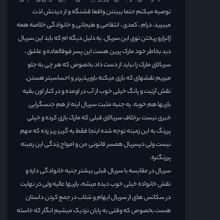
توصیه میکنم حتما ببیننن واقعا قشنگه و از دیدنش لذت
میبرید، درام ، کمدی ، انتقامی و هیجانی و خانوادگی خلاصه همه
ژانرارو ریختن توی این سریال. یه دلیل دیگه ام که باید این سریال
دید بخاطر خود مارک پرین هست این پسر فوقالعاده و عاشق ،
سریالای مارک را نباید از دست داد بخصوص که هر چی به جلو
میریم نقشهای که بازی میکنه باورپذیرتر و احساسیتر هستن.
نقش آرتیت و پانگ خیلی خوب از آب در اومده و در کنار اون بقیه
بازیها هم خوبه. یه جنبه مثبت سریال اینه از هم جنسگرایی
خبری نیست برخلاف سریالای قبلی که مارک بازی کرده و خیلی
پررنگ به این زمینه توجه شده اینجا فقط یه گریز ریز زده که مهم
نیست ولی درسریال همسر قانونی من و امواج زندگی این زمینه
پررنگتره.
سریال در مقایسه با سریال قبلی بیشتر جنبه خانوادگی داره و
نقش خانواده خیلی خوب دیده میشه، بازیها عالیه ولی در نهایت
در سکانس های از سریال ابهام و شتاب در جمع کردن داستان
هست بخصوص که وقتی به پایان نزدیک میشیم انگار که خاسته