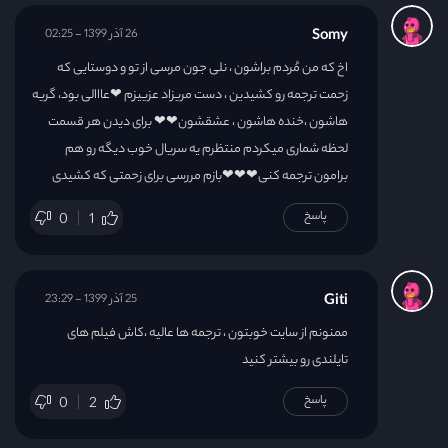
Somy
26 آذر 1399 - 02:25
اخ که من مُردم براشون ، نلی جون مرسی از تو و دوستایی که
زحمت ترجمه رو کشیدین ، دست مریزاد عزییزم ❤عااالی بود، گریه
هاشون ،خنده هاشون ، عشقشون❤❤ برای دیدن هر قسمت
لحظه شماری میکردم منتظرم یه سریال خوب دیگه رو هم
برامون ترجمه کنی❤❤❤بازم مررسی برای زحمتی که کشیدی
پاسخ
0
1
Giti
25 آذر 1399 - 23:29
ممنونم از سایت خوبتون ، ترجمه ها عالیه ،کاش فیلم های
تایلندی رو بیشتر کنید
پاسخ
0
2