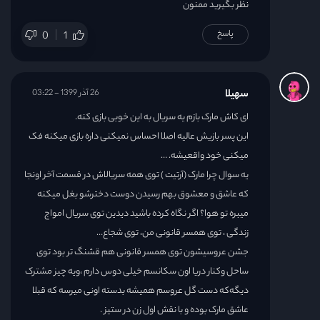
نظر بگیرید ممنون
پاسخ
0
1
سهیلا
26 آذر 1399 - 03:22
ای کاش مارک بازم یه سریال به این خوبی بازی کنه.
این پسر بازیش عالیه اصلا احساس نمیکنی داره بازی میکنه فک
میکنی خود واقعیشه. …
یه سوال چرا مارک (آرتیت ) توی همه سریالاش در قسمت آخر اونجا
که عاشق و معشوق بهم رسیدن دوست دخترشو بغل میکنه
میبره تو هوا؟ اگر نگاه کرده باشید دیدین توی سریال امواج
زندگی ، توی همسر قانونی من، توی شجاع…
جشن عروسیشون توی همسر قانونی هم قشنگ تر بود توی
ساحل و‌کنار دریا اون سکانسم خیلی دوس دارم ،ویه چیز مشترک
دیگه‌که دست گل عروسم همیشه بدسته اونی میرسه که قبلا
عاشق مارک بوده و با نقش اول زن در ستیز .