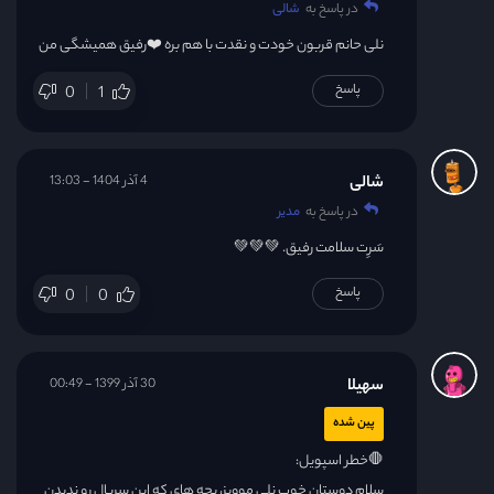
در پاسخ به
شالی
نلی حانم قربون خودت و نقدت با هم بره ❤️رفیق همیشگی من
پاسخ
0
1
شالی
4 آذر 1404 - 13:03
در پاسخ به
مدیر
سَرِت سلامت رفیق. 💚💚💚
پاسخ
0
0
سهیلا
30 آذر 1399 - 00:49
پین شده
🛑خطر اسپویل:
سلام دوستان خوب نلی موویز، بچه های که این سریال رو ندیدن