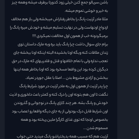
باشن سریالو جمع کنن خیلی زود کدورتا برطرف میشه وهمه چیز
به خیر و خوشی تموم میشه.
مثلا مادر آرتیت پانگ را بخاطر رفتاراش میبخشه ولی باز هم مخالف
ازدواج اونهاست ولی در نهایت تسلیم میشه و خودش میره پانگ را
برمیگردونه خب از همون اول مخالفت نمیکردی !!!!
برام جای سوال داشت چرا پانگ باید بره وبه مارک داستان توی
زندان ملاقات کنه وبگه اونا بخشیده البته اینکه اونا ببخشه جای
تعجب نداره ولی با تمام خلافها و قتل و قلدریهای که مارک در حق
دیگران کرده بود این واقعا مسخره بود که اونا بخاطر همه اینها
ببخشن و آزادی مشروط بدن … اصلا با عقل جوردر نمیاد.
چرا پدر آرتیت از همون اول به مادر آرتیت در مورد شرایط پانگ
نگفت تا اون هم بتونه اون را درک کنه و کمتر باعث دلخوری و اذیت
خودش و پانگ بشه. هر چند کارای پانگ در نوجوانی و گذروندن
اون شرایط قابل درک بودولی از یه جای دیگه واقعا رو اعصاب بود
بخصوص اونجا که توی غذای کارگرا ملین ریخته بود و همه
مسموم شدن …
آرتیت هم که مسبب همه بدبختیاشو پانگ میدید حتی جواب