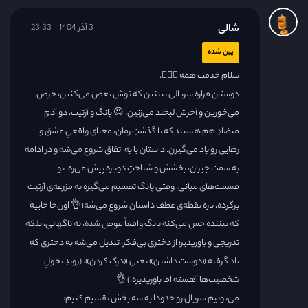
شالی
3 آذر 1404 - 23:33
پین شده
سلام خدمت همه 🙋🏻‍♀️.
دوستان قراره سریالی ببینین که توش بغض می‌کنین، حرص
می‌خورین و آخرش لبخند می‌زنین. 😉 پانگ و آرتیت، دو آدمِ
متضادِ هم هستند که با گذشتِ زمان، معنای واقعیِ عشق و
رهایی رو یاد می‌گیرن. داستان با یه اتفاق شروع می‌شه و در ادامه
به سمت جبران، بخشش و شناختِ دوباره پیش می‌ره. تو
قسمت‌های میانی، وقتی پانگ تصمیم می‌گیره به مزرعه‌ی آرتیت
برگرده، تازه نقطه‌ی عطف داستان شروع می‌شه؛ 👌 اون‌جا جاییه
که بیننده حس می‌کنه پانگ واقعاً عوض شده، نه ناگهانی، بلکه
تدریجی و باورپذیر؛ از دختری بی‌فکر، تبدیل می‌شه به دختری که
یاد گرفته «دوست داشتن» یعنی «درک کردن». (روندِ تحولِ
شخصیت‌ها آهسته اما باورپذیره.) 👌
می‌تونیم سریال رو حدودا به سه بخش تقسیم کنیم: