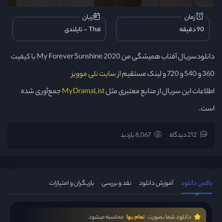
زمان
زبان
90 دقیقه
Thai
تایلندی
دانلودسریال آفتاب همیشگی من My Forever Sunshine 2020 با کیفیت
360 و 540 و 720 و لینک مستقیم از
سایت نلی موویز
اطلاعات این سریال از منابع معتبری مثل
MyDramaList
جمع‌آوری شده
است.
212 دیدگاه
8,067 بازدید
باکس دانلود
آموزش دانلود
نقد و بررسی
بازیگران و امتیازات
دانلود شما بصورت
تمام بها
محاسبه میشود