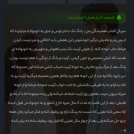
قسمت آخر از فصل 1 منتشر شد
سریال آفتاب همیشگی من : پانگ تک دختر لوس و عنق یه خونواده میلیارده که
از بس پدر و مادرش درگیر خودشونن این همش با بد اخلاقی و شر درست کردن
میخاد جلب توجه کنه ، از طرفی آرتیت تک پسر باهوش و مهربون یه خونواده ای
هست که خیلی صمیمی و خون گرمن ، آرتیت و پانگ از بچگی با هم دوست بودن ،
پانگ بعد از مرگ پدر و مادرش به خونه آرتیت اسباب کشی میکنه اون میدونه که
دیر یا زود بالاخره باید از این خونه هم بره بخاطر همین تصمیم میگیره آرتیت رو به
تله بندازه و به یه طریقی بکشتش به تخت خواب آرتیت متوجه میشه و از خونه
میزنه بیرون درست همون روز آرتیت تصادف میکنه ولی زنده میمونه اما با کینه تو
قلبش ؛ بعد از این قضیا به مدت 6 سال میره خارج کشور و به خونوادش قول میده
که سعی کنه نفرتی که نسبت به پینگ داره رو برطرف کنه و فکر میکرد زمان همه
چیو حل میکنه ولی بعد از چهار سال نفرتی که قرار بود برطرف بشه ده برابر شده
و....