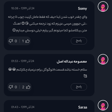
Somy
24 آذر 1399 - 10:38
واای چقدر خوب شدن اینا حیف که فقط مامان آرتیت چوب لا چرخه
، نلی جووون مرسی عزیزم که زود ترجمه میکنی 😘😍 اهنگ
متن بیکلامشو کجا میتونم گیر بیارم خیلی دوسش میدارم😊
پاسخ
0
1
معصومه عبداله اصل
24 آذر 1399 - 01:53
سلام.خسته نباشدقسمت۱۶توگوگل برام درنمیادچکارکنم 😭😭
🥰
پاسخ
0
2
Saraa
24 آذر 1399 - 01:43