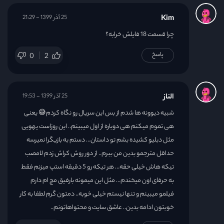
Kim
25 آذر 1399 - 21:29
چرا قسمت 18 فایلش خرابه؟
پاسخ
0
2
الناز
25 آذر 1399 - 19:53
شبیه دیوونه ها شدم از بس این سریال رو نگاه کردم😅 یعنی
هی تموم میکنم هی دوباره از اول میبینم.. این روزاست یهویی
مثل دبلیو کشیده بشم تو داستان… دستم به بازیگرا نمیرسه
حداقل مترجمو بدین من ببرم.. از دور روش کراش زدم لامصب
تیکه هاش خیلی حقه… هر تیکه رو 5 دقیقه استپ میزنم فقط
به حرفای اون میخندم… مثل این میمونه بارفیق مچ ام دارم
فیلمو میبینم و تنها نیستم خیلی خوبه.. دمتون گرم لطفا به کار
خوبتون ادامه بدین.. عاشق سایت و محتواهاتونم..