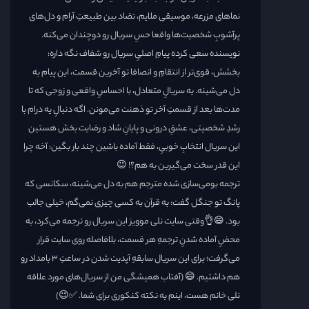
نماهای مزرعه، موسیقی ملایم، تضاد بین طبیعتِ آرام و دل‌های
پرآشوبِ شخصیت‌ها واقعا حسِ سریال رو دوچندان می‌کنه.
نویسنده سعی کرده پیامِ اصلیِ سریال رو شفاف نگه داره:
بخشش، قوی‌تر از انتقامِ و انصافا تو آخرین قسمت، این پیام به
دل می‌شینه. یه سریالِ متعادل، با احساسِ واقعی و زوجی که تا
مدت‌ها بعد از قسمتِ آخر تو ذهنت می‌مونن. اگه دنبالِ یه درام با
رشدِ شخصیتی، عشقِ درونی و پایانِ شاد و رضایت بخش هستین
این سریال انتخابِ خوبیِ، فقط آماده باشین چند بار بگین: آخه چرا
این قدر سخت می‌گیرین به هم؟! 😉
ترجمه بومی‌سازی شده مترجم هم به دل می‌شینه، سکانسی که
پانگ تو جنگل گفت: به قرآن به کسی چیزی نمی‌گم، خیلی جالب
بود. 😄👌وقتی سایت نلی موویز این سریال رو ترجمه می‌کرد، به
محضِ آماده شدنِ ترجمهِ هر قسمت، بلافاصله روی سایت قرار
می‌گرفت؛ برای این سریال سابقهِ آپدیت شدن در ساعتِ ۳ بامداد رو
هم داشتیم. 😄 (آفتاب همیشگی من از سریال‌های مورد علاقه
نلی خانم هست، اینم یه نکته کنکوری برای شما. ✅️😉)