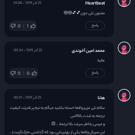
Heartbeat
25 آذر 1399 - 01:08
ممنون نلی جون💕💕😍😍
پاسخ
0
1
محمد امین آخوندی
25 آذر 1399 - 00:34
عالیه
پاسخ
0
0
هانا
25 آذر 1399 - 00:31
سلام نلی عزیز.واقعا خسته نباشید میگم به تیم پر قدرتت کیفیت
ترجمه به شدت بالااااس
و مرسی بخاطر سرعت بالا ترجمه …😍.
این سریال واقعا یکی از بهترینایی بود که گذاشتی ،مارک(آرتیت)…