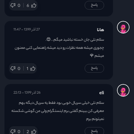
پاسخ
0
6
هانا
27 آذر 1399 - 11:47
سلام نلی جان خسته نباشید میگم…😍.
چجوری میشه همه نظرات رو دید میشه راهنمایی کنی ممنون
میشم 🌹
پاسخ
0
1
eli
26 آذر 1399 - 22:13
سلام نلی خیلی سریال خوبی بود فقط یه سریال دیگه بهم
معرفی کن ببینم گفتی برم اینستگرام ولی من گوشی شکسته
نمیتونم برم
پاسخ
0
2