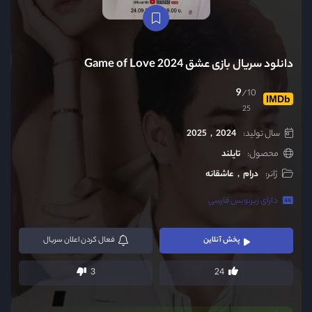
دانلود سریال بازی عشق Game of Love 2024
9
/10
IMDb
25
سال تولید:
2024
2025
محصول:
تایلند
ژانر:
درام
عاشقانه
دارای زیرنویس فارسی
پخش آنلاین
فعال
کردن اعلان سریال
3
24