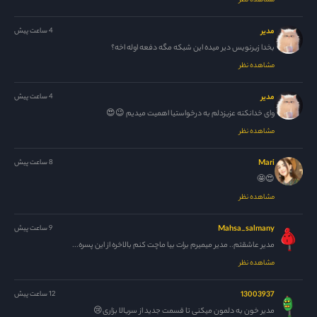
مشاهده نظر
مدیر
4 ساعت پیش
بخدا زیرنویس دیر میده این شبکه مگه دفعه اوله اخه؟
مشاهده نظر
مدیر
4 ساعت پیش
وای خدانکنه عزیزدلم به درخواستیا اهمیت میدیم 😉😍
مشاهده نظر
Mari
8 ساعت پیش
😍🤩
مشاهده نظر
Mahsa_salmany
9 ساعت پیش
مدیر عاشقتم.. مدیر میمیرم برات بیا ماچت کنم بالاخره از این پسره...
مشاهده نظر
13003937
12 ساعت پیش
مدیر خون به دلمون میکنی تا قسمت جدید از سریالا بزاری😢