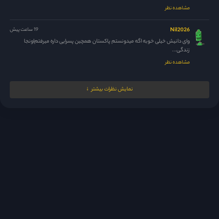
مشاهده نظر
Nil2026
19 ساعت پیش
وای دانیش خیلی خوبه اگه میدونستم پاکستان همچین پسرایی داره میرفتم‌اونجا
زندگی...
مشاهده نظر
مدیر
20 ساعت پیش
نمایش نظرات بیشتر
42 فیناله یعنی پس فردا
مشاهده نظر
melikaw
21 ساعت پیش
عاشق اینم که این کرکترای پسرای پولدار همیشه یه عکس گنده از...
مشاهده نظر
Mehdi.biggg@gemail.comm
21 ساعت پیش
اگر این فیلم پایانش بد نوشت باشه نوسینده..وجدانن دیگه فیلم پاکستانی نگاه...
مشاهده نظر