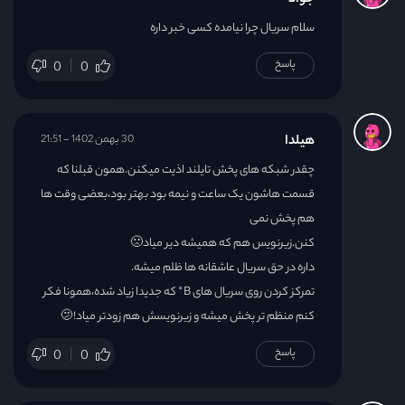
جواد
سلام سریال چرا نیامده کسی خبر داره
پاسخ
0
0
هیلدا
30 بهمن 1402 - 21:51
چقدر شبکه های پخش تایلند اذیت میکنن.همون قبلنا که
قسمت هاشون یک ساعت و نیمه بود بهتر بود،بعضی وقت ها
هم پخش نمی
کنن.زیرنویس هم که همیشه دیر میاد🙁
داره در حق سریال عاشقانه ها ظلم میشه.
تمرکز کردن روی سریال های B* که جدیدا زیاد شده،همونا فکر
کنم منظم تر پخش میشه و زیرنویسش هم زودتر میاد!🫤
پاسخ
0
0