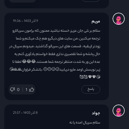
مریم
9 آذر 1403 - 19:36
سلام بر نلی جان عزیز، خسته نباشید ممنون که برامون سریالارو
ترجمه میکنین ،من سایت های دیگرو هم چک میکنم و شما
زودتر ازبقیه ، قسمت های این سریالو گذاشتید ،میدونم سريال در
حال پخشه و شما تقصیری نداری فقط خواستم یادآوری کنم یه
عده این ور به شدت منتظر ترجمه شما هستند،😂😂😂 لطفا تا
زیر نویسش اومد مارو دریابید🥴🥴🙃🙃 ،باتشکر فراوان🙏🙏😘
😘💖💖 🥰🥰
پاسخ
0
1
جواد
8 آذر 1403 - 21:57
سلام سریال امده یا نه