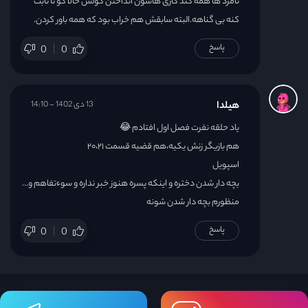
نامرد ها همه گند کاری هاشون انداختن کولش حالا کو تا ثابت
کنه بی گناهه.البته سابقش هم خراب بود که همه باور کردن.
پاسخ
0
0
هیلدا
13 دی 1402 - 14:10
یاد حلقه نفرت فصل اول افتادم 😂
هم بازیگر زنش یکیه،هم قضیه قسمت ۲۰،۲۱
اسپویل
بچه دار شدن دختره و اینکه پسره هنوز خبر نداره و سوءتفاهم و…
منظورم بچه دار شدن شونه
پاسخ
0
0