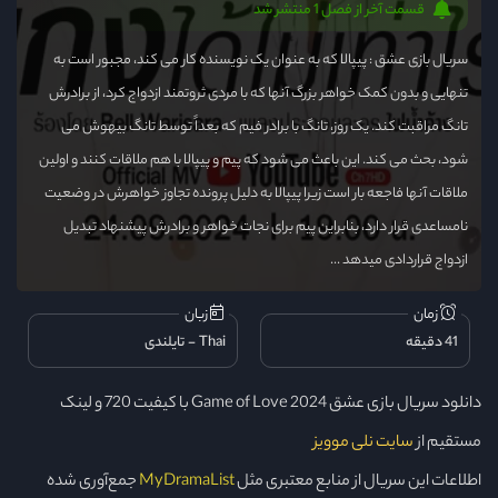
قسمت آخر از فصل 1 منتشر شد
سریال بازی عشق : پیپالا که به عنوان یک نویسنده کار می کند، مجبور است به
تنهایی و بدون کمک خواهر بزرگ آنها که با مردی ثروتمند ازدواج کرد، از برادرش
تانگ مراقبت کند. یک روز، تانگ با برادر فیم که بعداً توسط تانگ بیهوش می
شود، بحث می کند. این باعث می شود که پیم و پیپالا با هم ملاقات کنند و اولین
ملاقات آنها فاجعه بار است زیرا پیپالا به دلیل پرونده تجاوز خواهرش در وضعیت
نامساعدی قرار دارد، بنابراین پیم برای نجات خواهر و برادرش پیشنهاد تبدیل
ازدواج قراردادی میدهد ...
زمان
زبان
41 دقیقه
Thai
تایلندی
دانلود سریال بازی عشق Game of Love 2024 با کیفیت 720 و لینک
مستقیم از
سایت نلی موویز
اطلاعات این سریال از منابع معتبری مثل
MyDramaList
جمع‌آوری شده