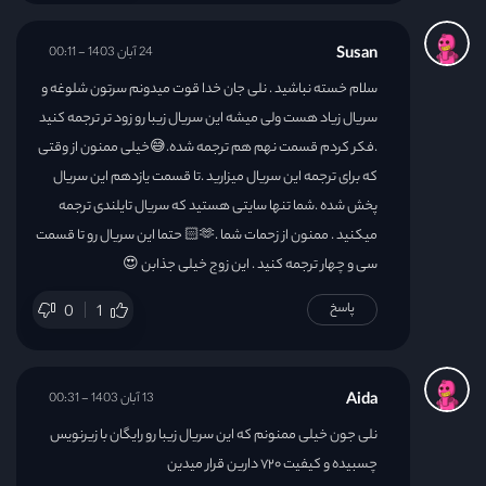
Susan
24 آبان 1403 - 00:11
سلام خسته نباشید . نلی جان خدا قوت میدونم سرتون شلوغه و
سریال زیاد هست ولی میشه این سریال زیبا رو زود تر ترجمه کنید
.فکر کردم قسمت نهم هم ترجمه شده.😅خیلی ممنون از وقتی
که برای ترجمه این سریال میزارید .تا قسمت یازدهم این سریال
پخش شده .شما تنها سایتی هستید که سریال تایلندی ترجمه
میکنید . ممنون از زحمات شما .🫶🏻 حتما این سریال رو تا قسمت
سی و چهار ترجمه کنید . این زوج خیلی جذابن 😍
پاسخ
0
1
Aida
13 آبان 1403 - 00:31
نلی جون خیلی ممنونم که این سریال زیبا رو رایگان با زیرنویس
چسبیده و کیفیت ۷۲۰ دارین قرار میدین