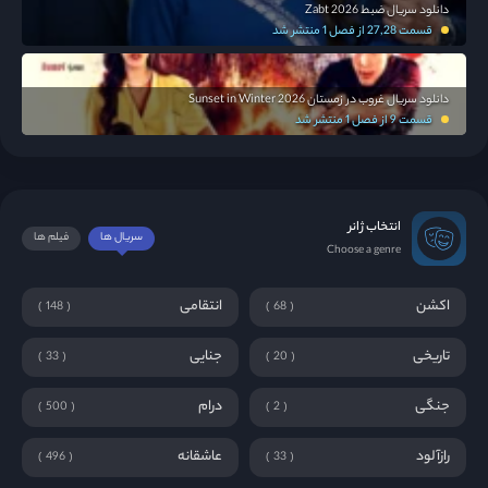
دانلود سریال ضبط Zabt 2026
قسمت 27,28 از فصل 1 منتشر شد
دانلود سریال غروب در زمستان Sunset in Winter 2026
قسمت 9 از فصل 1 منتشر شد
انتخاب ژانر
سریال ها
فیلم ها
Choose a genre
اکشن
انتقامی
148
68
تاریخی
جنایی
33
20
جنگی
درام
500
2
رازآلود
عاشقانه
496
33