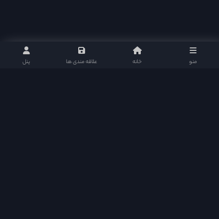
منو
خانه
علاقه مندی ها
پنل
نلی موویز : مرجع دانلود سریال های تایلندی و پاکستانی با ارائه بهترین و کامل ترین امکانات
سریال ها را به علاقمندان ارائه میکند و سطح کیفی خود را در این زمینه مستمر ارتقا می بخشد.
نلی موویز | دانلود سریال تایلندی و سریال پاکستانی در شبکه های اجتماعی