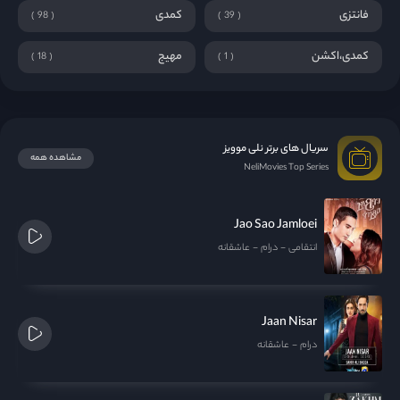
فانتزی
کمدی
98
39
کمدی،اکشن
مهیج
18
1
سریال های برتر نلی موویز
مشاهده همه
NeliMovies Top Series
Jao Sao Jamloei
انتقامی
درام
عاشقانه
Jaan Nisar
درام
عاشقانه