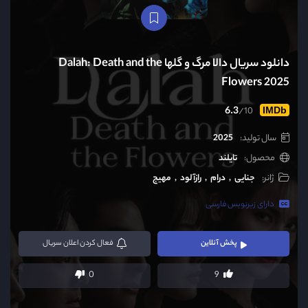
دانلود سریال دالا مرگ و گلها Dalah: Death and the
Flowers 2025
6.3
/10
IMDb
سال تولید:
2025
محصول:
تایلند
ژانر:
جنایی
درام
رازآلود
مهیج
دارای زیرنویس فارسی
پخش آنلاین
فعال
کردن اعلان سریال
0
9