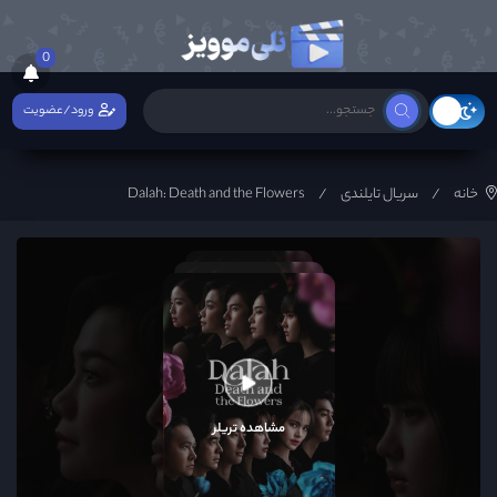
0
ورود/عضویت
خانه
سریال تایلندی
Dalah: Death and the Flowers
مشاهده تریلر