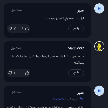
مدیر
4 ماه قبل
اول باید استحراج کنین زیرنویسو
پاسخ
0
3
Marzi7997
4 ماه قبل
سلام ، من میخوام لیست سریالای پایان یافته رو ببینم از کجا باید
پیدا کنم
پاسخ
0
3
مدیر
4 ماه قبل
در پاسخ به
Marzi7997
عزیزدل معمولا 3 صفحه اول سایت اونایی میشه ک درحال پخشن ،