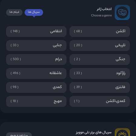
انتخاب ژانر
سریال ها
فیلم ها
Choose a genre
اکشن
انتقامی
148
68
تاریخی
جنایی
33
20
جنگی
درام
500
2
رازآلود
عاشقانه
496
33
فانتزی
کمدی
98
39
کمدی،اکشن
مهیج
18
1
سریال های برتر نلی موویز
مشاهده همه