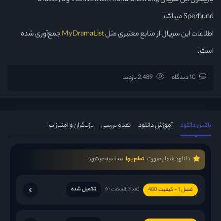
Sperbund میباشد
اطلاعات این سریال از منابع معتبری مثل
MyDramaList
جمع‌آوری شده
است.
10 دیدگاه
2,489 بازدید
باکس دانلود
آموزش دانلود
نقد و بررسی
بازیگران و امتیازات
دانلود شما بصورت
تمام بها
محاسبه میشود
تعداد قسمت : 6
تکمیل شده
فصل 1 - کیفیت 480