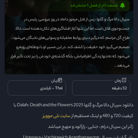
قسمت آخر از فصل 1 منتشر شد
سریال دالا مرگ و گلها : پس از قتل مرموز داماد در روز عروسی، پلیس در
جست‌وجوی قاتل است، اما این تنها آغاز افشاگری‌های تکان‌دهنده است. دالا،
طراح گل مراسم، که درگیر دنیای روابط مخفیانه و رسوایی‌های نخبگان می‌شود،
تصمیم می‌گیرد خود حقیقت را کشف کند. در این مسیر، او با توطئه‌ای روبه‌رو
می‌شود که نه‌تنها زندگی اطرافیانش، بلکه گذشته‌ی خودش را نیز تحت تأثیر قرار
می‌دهد...
زمان
زبان
52 دقیقه
Thai
تایلندی
دانلود سریال دالا مرگ و گلها Dalah: Death and the Flowers 2025 با
کیفیت 720 و 480 و لینک مستقیم از
سایت نلی موویز
ژآنر این سریال درام ، جنایی ، رازآلود و مهیج میباشد
بازیگران این سریال Vachirawich Aranthanawong و Urassaya