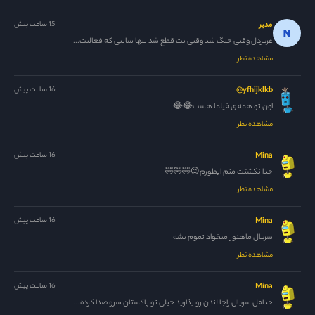
مدیر
15 ساعت پیش
عزیزدل وقتی جنگ شد وقتی نت قطع شد تنها سایتی که فعالیت...
مشاهده نظر
yfhijklkb@
16 ساعت پیش
اون تو همه ی فیلما هست😂😂
مشاهده نظر
Mina
16 ساعت پیش
خدا نکشتت منم ایطورم😉🤣🤣🤣
مشاهده نظر
Mina
16 ساعت پیش
سریال ماهنور میخواد تموم بشه
مشاهده نظر
Mina
16 ساعت پیش
حداقل سریال راجا لندن رو بذارید خیلی تو پاکستان سرو صدا کرده...