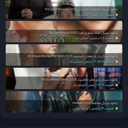
دانلود سریال شاهزاده خانم شنی The Sand Princess 2019
قسمت آخر از فصل 1 منتشر شد
دانلود سریال تضاد عشق و نفرت Bua and Khwan 2025
قسمت 1,2 از فصل 1 منتشر شد
دانلود سریال دل باز همان را میجوید Dil Dhoondta Hai Phir Wohi 2025
قسمت 17,18,19 از فصل 1 منتشر شد
دانلود سریال بازی های کلاهبردار The Scammer Games 2026
قسمت 10,11 از فصل 1 منتشر شد
دانلود سریال محافظ Muhafiz 2026
قسمت 37 از فصل 1 منتشر شد