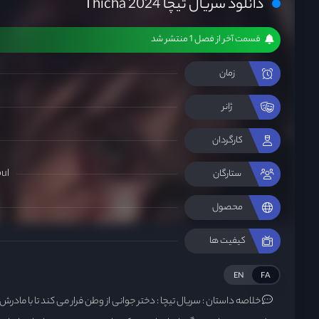
دانلود سریال تیچا Thicha 2024
قسمت آخر از فصل 1 منتشر شد
زمان
ژانر
کارگردان
ul
ستارگان
محصول
کیفیت ها
EN
FA
خلاصه داستان :
سریال تیچا : دختر جوانی از وطن فرار می کند تا با مادرش 