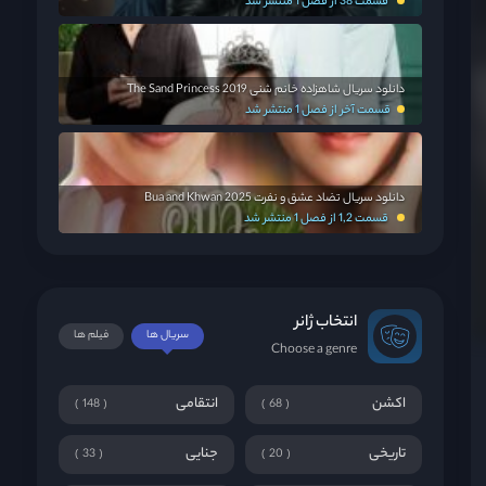
قسمت 38 از فصل 1 منتشر شد
دانلود سریال شاهزاده خانم شنی The Sand Princess 2019
قسمت آخر از فصل 1 منتشر شد
دانلود سریال تضاد عشق و نفرت Bua and Khwan 2025
قسمت 1,2 از فصل 1 منتشر شد
انتخاب ژانر
سریال ها
فیلم ها
Choose a genre
اکشن
انتقامی
148
68
تاریخی
جنایی
33
20