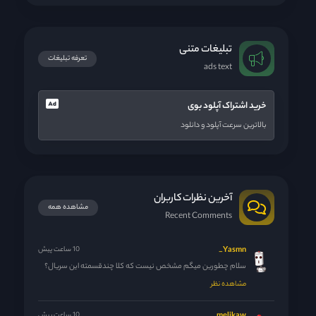
تبلیغات متنی
تعرفه تبلیغات
ads text
خرید اشتراک آپلود بوی
بالاترین سرعت آپلود و دانلود
آخرین نظرات کاربران
مشاهده همه
Recent Comments
Yasmn_
10 ساعت پیش
سلام چطورین میگم مشخص نیست که کلا چندقسمته این سریال؟
مشاهده نظر
10 ساعت پیش