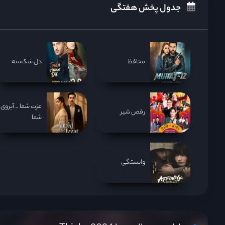
جدول پخش هفتگی
محافظ
دل شکسته
عزت شما _ آبروی
رقص شیر
شما
وابستگی