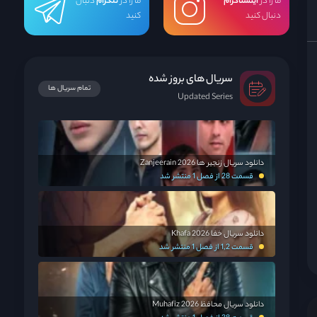
ما را در
اینستاگرام
ما را در
تلگرام
دنبال
دنبال کنید
کنید
سریال های بروز شده
تمام سریال ها
Updated Series
دانلود سریال زنجیر ها Zanjeerain 2026
قسمت 28 از فصل 1 منتشر شد
دانلود سریال خفا Khafa 2026
قسمت 1,2 از فصل 1 منتشر شد
دانلود سریال محافظ Muhafiz 2026