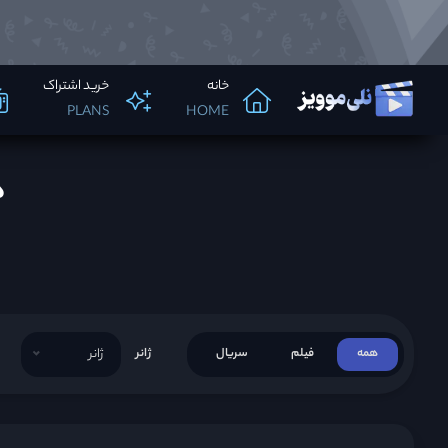
خانه
خرید اشتراک
PLANS
HOME
د
همه
فیلم
سریال
ژانر
ژانر