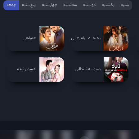
شنبه
یکشنبه
دوشنبه
سه‌‌شنبه
چهارشنبه
پنج‌شنبه
جمعه
راه نجات _ راه رهایی
همراهی
وسوسه شیطانی
افسون شده