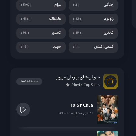
جنگی
درام
500
2
رازآلود
عاشقانه
496
33
فانتزی
کمدی
98
39
کمدی،اکشن
مهیج
18
1
سریال های برتر نلی موویز
مشاهده همه
NeliMovies Top Series
Fai Sin Chua
انتقامی
درام
عاشقانه