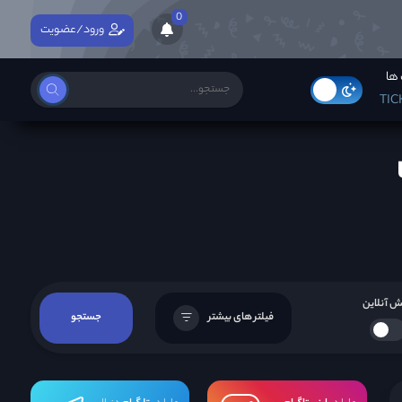
0
ورود/عضویت
ها
TIC
 آنلاین
فیلتر های بیشتر
جستجو