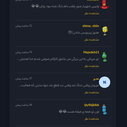
melikaw
وایییی شهریار منور چقدر دلم تنگ شده بود براش😭😭
مشاهده نظر
shima_shiin
12 ساعت پیش
هنوز زیرنویس ندادن؟🥺
مشاهده نظر
Majedeh23
14 ساعت پیش
تو سریالی به این بزرگی من عاشق کاراکتر صوفی شدم خدا لعنتش...
مشاهده نظر
مدیر
17 ساعت پیش
عزیزدل وقتی جنگ شد وقتی نت قطع شد تنها سایتی که فعالیت...
مشاهده نظر
yfhijklkb@
18 ساعت پیش
اون تو همه ی فیلما هست😂😂
مشاهده نظر