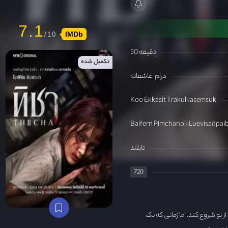
7.1
IMDb
50 دقیقه
تکمیل شده
درام
عاشقانه
Koo Ekkasit Trakulkasemsuk
Baifern Pimchanok Luevisadpaib
تایلند
720
از نو شروع کند. اما زمانی که یک