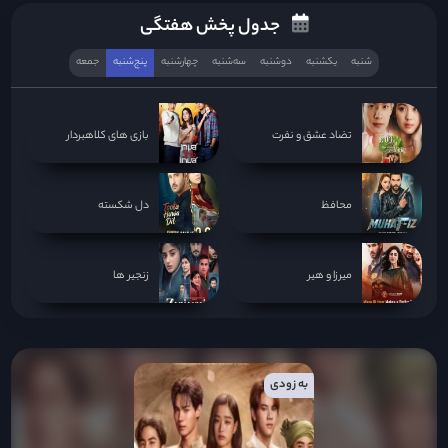
جدول پخش هفتگی
شنبه
یکشنبه
دوشنبه
سه‌‌شنبه
چهارشنبه
پنج‌شنبه
جمعه
تضاد عشق و نفرت
بازی های کلاهبردار
محافظ
دل شکسته
میرزا و هیر
زنجیر ها
به زودی