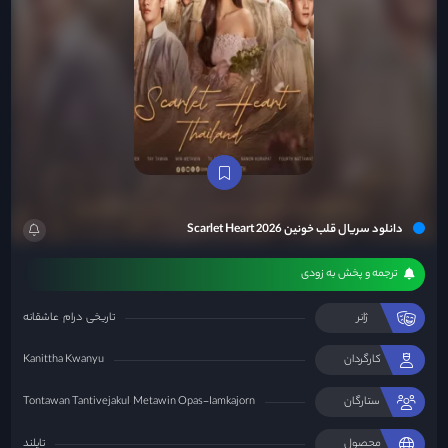
دانلود سریال قلب خونین Scarlet Heart 2026
ترجمه و پخش به زودی
ژانر
تاریخی
درام
عاشقانه
کارگردان
Kanittha Kwanyu
ستارگان
Metawin Opas-Iamkajorn
Tontawan Tantivejakul
محصول
تایلند