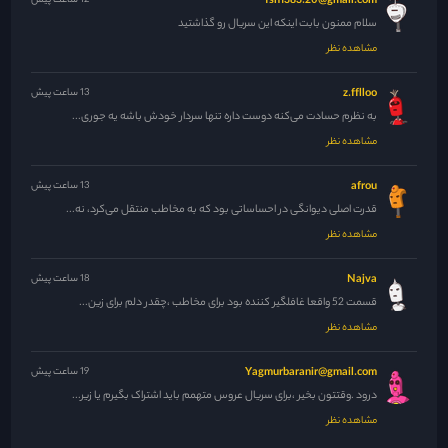
fsh1383.20@gmail.com
12 ساعت پیش
سلام ممنون بابت اینکه این سریال رو گذاشتید
مشاهده نظر
z.fflloo
13 ساعت پیش
به نظرم حسادت می‌کنه دوست داره تنها سردار خودش باشه یه جوری...
مشاهده نظر
afrou
13 ساعت پیش
قدرت اصلی دیوانگی در احساساتی بود که به مخاطب منتقل می‌کرد، نه...
مشاهده نظر
Najva
18 ساعت پیش
قسمت 52 واقعا غافلگیر کننده بود برای مخاطب ،چقدر دلم برای زین...
مشاهده نظر
Yagmurbaranir@gmail.com
19 ساعت پیش
درود .وقتتون بخیر ،برای سریال عروس متهمم باید اشتراک بگیرم یا زیر...
مشاهده نظر