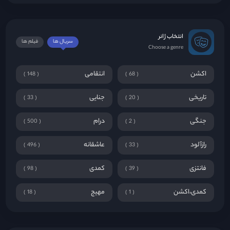
انتخاب ژانر
سریال ها
فیلم ها
Choose a genre
اکشن
انتقامی
148
68
تاریخی
جنایی
33
20
جنگی
درام
500
2
رازآلود
عاشقانه
496
33
فانتزی
کمدی
98
39
کمدی،اکشن
مهیج
18
1