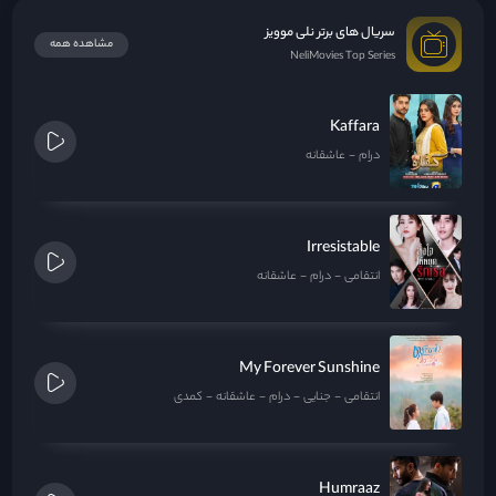
سریال های برتر نلی موویز
مشاهده همه
NeliMovies Top Series
Kaffara
درام
عاشقانه
Irresistable
انتقامی
درام
عاشقانه
My Forever Sunshine
انتقامی
جنایی
درام
عاشقانه
کمدی
Humraaz