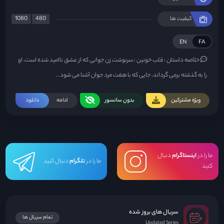
1080
480
کیفیت ها
EN
FA
خلاصه داستان :
قلب خونین : سرنوشت زن جوانی که از عشق ناامید شده است، او
را به گذشته برمی گرداند، جایی که با هفت مرد جوان آشنا می شود...
ویژه مشترکین
بدون سانسور
ادامه
دانلود
ما را در
اینستاگرام
دنبال
ما را در
تلگرام
دنبال کنید
کنید
سریال های بروز شده
تمام سریال ها
Updated Series