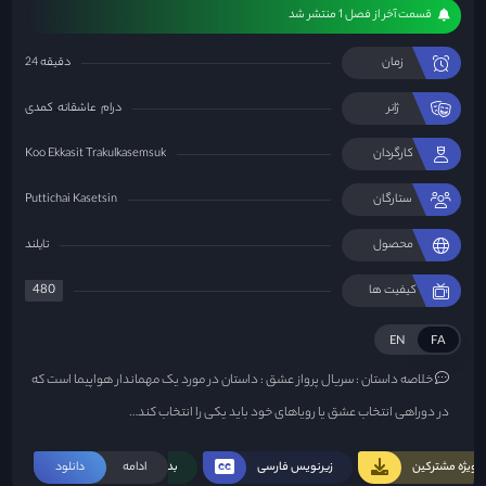
قسمت آخر از فصل 1 منتشر شد
زمان
24 دقیقه
ژانر
درام
عاشقانه
کمدی
کارگردان
Koo Ekkasit Trakulkasemsuk
ستارگان
Puttichai Kasetsin
محصول
تایلند
480
کیفیت ها
EN
FA
خلاصه داستان :
سریال پرواز عشق : داستان در مورد یک مهماندار هواپیما است که
در دوراهی انتخاب عشق یا رویاهای خود باید یکی را انتخاب کند…
ویژه مشترکین
زیرنویس فارسی
ادامه
بدون سانسور
دانلود