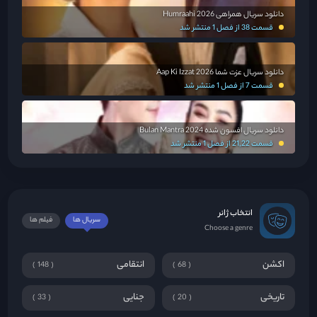
دانلود سریال همراهی Humraahi 2026
قسمت 38 از فصل 1 منتشر شد
دانلود سریال عزت شما Aap Ki Izzat 2026
قسمت 7 از فصل 1 منتشر شد
دانلود سریال افسون شده Bulan Mantra 2024
قسمت 21,22 از فصل 1 منتشر شد
انتخاب ژانر
سریال ها
فیلم ها
Choose a genre
اکشن
انتقامی
148
68
تاریخی
جنایی
33
20