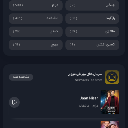
جنگی
درام
500
2
رازآلود
عاشقانه
496
33
فانتزی
کمدی
98
39
کمدی،اکشن
مهیج
18
1
سریال های برتر نلی موویز
مشاهده همه
NeliMovies Top Series
Jaan Nisar
درام
عاشقانه