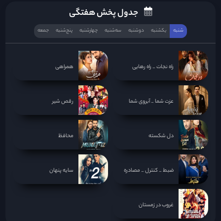
جدول پخش هفتگی
شنبه
یکشنبه
دوشنبه
سه‌‌شنبه
چهارشنبه
پنج‌شنبه
جمعه
راه نجات _ راه رهایی
همراهی
عزت شما _ آبروی شما
رقص شیر
دل شکسته
محافظ
ضبط _ کنترل _ مصادره
سایه پنهان
غروب در زمستان