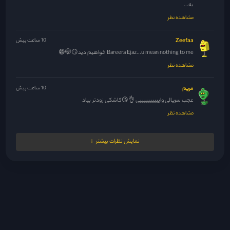
به...
مشاهده نظر
Zeefaa
10 ساعت پیش
Bareera Ejaz...u mean nothing to me خواهیم دید😏🤭😁
مشاهده نظر
مریم
10 ساعت پیش
عجب سریالی واییییییییییی 👌😘کاشکی زودتر بیاد
مشاهده نظر
Zeefaa
11 ساعت پیش
نمایش نظرات بیشتر
احتمالا جایگزین همراهیه، همراهی هفته دیگه شنبه تموم میشه.. اگه فاصله
بیشتر...
مشاهده نظر
mmbb
11 ساعت پیش
مدیر جان یه چنتا سریال قوی معرفی میکنی که آخرش نویسنده گند...
مشاهده نظر