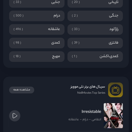
تاریخی
جنایی
33
20
جنگی
درام
500
2
رازآلود
عاشقانه
496
33
فانتزی
کمدی
98
39
کمدی،اکشن
مهیج
18
1
سریال های برتر نلی موویز
مشاهده همه
NeliMovies Top Series
Irresistable
انتقامی
درام
عاشقانه