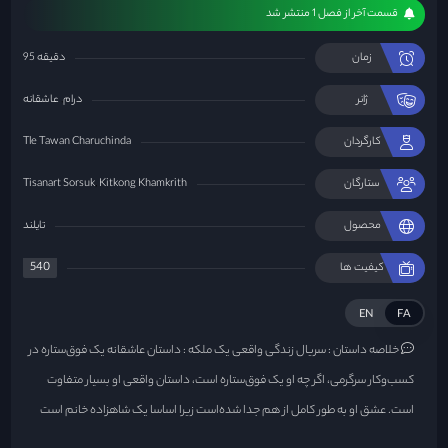
قسمت آخر از فصل 1 منتشر شد
زمان
95 دقیقه
ژانر
درام
عاشقانه
کارگردان
Tle Tawan Charuchinda
ستارگان
Kitkong Khamkrith
Tisanart Sorsuk
محصول
تایلند
540
کیفیت ها
EN
FA
خلاصه داستان :
سریال زندگی واقعی یک ملکه : داستان عاشقانه یک فوق‌ستاره در
کسب‌وکار سرگرمی، اگر چه او یک فوق‌ستاره است، داستان واقعی او بسیار متفاوت
است. عشق او به طور کامل از هم جدا شده‌است زیرا اساسا یک شاهزاده خانم است
که مهربانی را ازدست داده است...