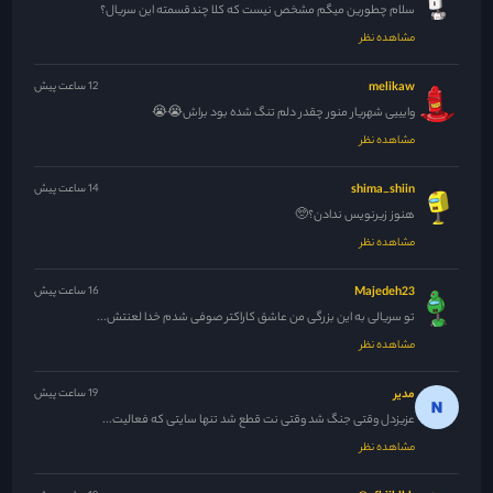
سلام چطورین میگم مشخص نیست که کلا چندقسمته این سریال؟
مشاهده نظر
melikaw
12 ساعت پیش
وایییی شهریار منور چقدر دلم تنگ شده بود براش😭😭
مشاهده نظر
shima_shiin
14 ساعت پیش
هنوز زیرنویس ندادن؟🥺
مشاهده نظر
Majedeh23
16 ساعت پیش
تو سریالی به این بزرگی من عاشق کاراکتر صوفی شدم خدا لعنتش...
مشاهده نظر
مدیر
19 ساعت پیش
عزیزدل وقتی جنگ شد وقتی نت قطع شد تنها سایتی که فعالیت...
مشاهده نظر