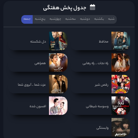
جدول پخش هفتگی
شنبه
یکشنبه
دوشنبه
سه‌‌شنبه
چهارشنبه
پنج‌شنبه
جمعه
محافظ
دل شکسته
راه نجات _ راه رهایی
همراهی
رقص شیر
عزت شما _ آبروی شما
وسوسه شیطانی
افسون شده
وابستگی