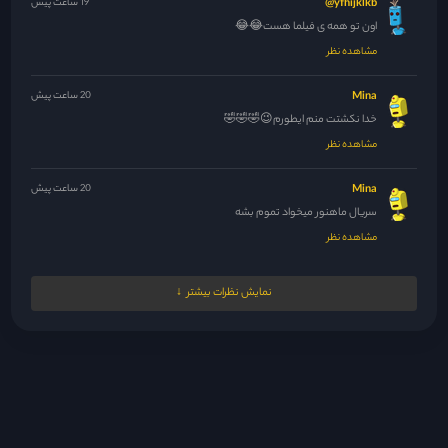
yfhijklkb@
19 ساعت پیش
اون تو همه ی فیلما هست😂😂
مشاهده نظر
Mina
20 ساعت پیش
خدا نکشتت منم ایطورم😉🤣🤣🤣
مشاهده نظر
Mina
20 ساعت پیش
سریال ماهنور میخواد تموم بشه
مشاهده نظر
Mina
20 ساعت پیش
نمایش نظرات بیشتر
حداقل سریال راجا لندن رو بذارید خیلی تو پاکستان سرو صدا کرده...
مشاهده نظر
Mina
20 ساعت پیش
🤣😆🤣
مشاهده نظر