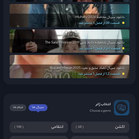
دانلود سریال محافظ Muhafiz 2026
قسمت 38 از فصل 1 منتشر شد
دانلود سریال شاهزاده خانم شنی The Sand Princess 2019
قسمت آخر از فصل 1 منتشر شد
دانلود سریال تضاد عشق و نفرت Bua and Khwan 2025
قسمت 1,2 از فصل 1 منتشر شد
انتخاب ژانر
سریال ها
فیلم ها
Choose a genre
اکشن
انتقامی
148
68