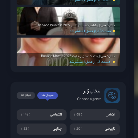
قسمت 38 از فصل 1 منتشر شد
دانلود سریال شاهزاده خانم شنی The Sand Princess 2019
قسمت آخر از فصل 1 منتشر شد
دانلود سریال تضاد عشق و نفرت Bua and Khwan 2025
قسمت 1,2 از فصل 1 منتشر شد
انتخاب ژانر
سریال ها
فیلم ها
Choose a genre
اکشن
انتقامی
148
68
تاریخی
جنایی
33
20