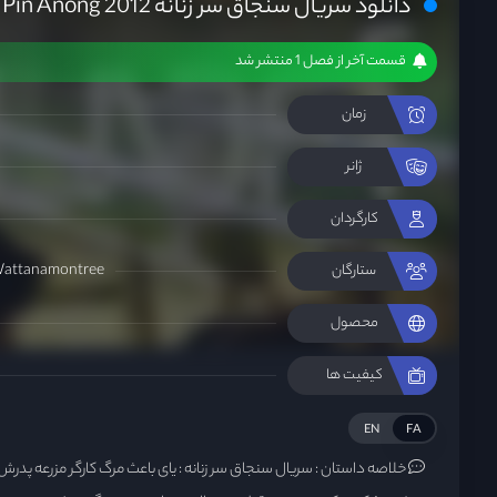
دانلود سریال سنجاق سر زنانه Pin Anong 2012
قسمت آخر از فصل 1 منتشر شد
زمان
ژانر
کارگردان
Wattanamontree
ستارگان
محصول
کیفیت ها
EN
FA
خلاصه داستان :
سریال سنجاق سر زنانه : یای باعث مرگ کارگر مزرعه پدر