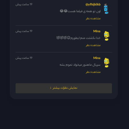
yfhijklkb@
19 ساعت پیش
اون تو همه ی فیلما هست😂😂
مشاهده نظر
Mina
19 ساعت پیش
خدا نکشتت منم ایطورم😉🤣🤣🤣
مشاهده نظر
Mina
19 ساعت پیش
سریال ماهنور میخواد تموم بشه
مشاهده نظر
Mina
19 ساعت پیش
نمایش نظرات بیشتر
حداقل سریال راجا لندن رو بذارید خیلی تو پاکستان سرو صدا کرده...
مشاهده نظر
Mina
19 ساعت پیش
🤣😆🤣
مشاهده نظر