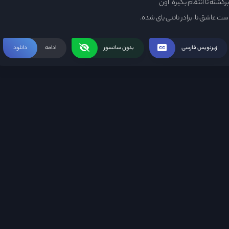
شته تا انتقام بگیره. اون
 عاشق نا، برادر ناتنی یای شده.
زیرنویس فارسی
بدون سانسور
ادامه
دانلود