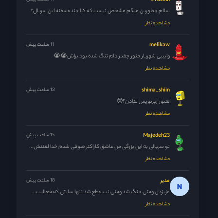
Yasmn_
سلام چطورین میگم مشخص نیست که کلا چندقسمته این سریال؟
مشاهده نظر
melikaw
11 ساعت پیش
وایییی شهریار منور چقدر دلم تنگ شده بود براش😭😭
مشاهده نظر
shima_shiin
13 ساعت پیش
هنوز زیرنویس ندادن؟🥺
مشاهده نظر
Majedeh23
15 ساعت پیش
تو سریالی به این بزرگی من عاشق کاراکتر صوفی شدم خدا لعنتش...
مشاهده نظر
مدیر
18 ساعت پیش
عزیزدل وقتی جنگ شد وقتی نت قطع شد تنها سایتی که فعالیت...
مشاهده نظر