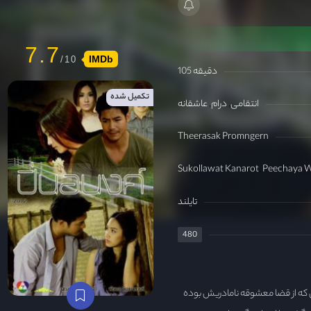
7.7
IMDb
105 دقیقه
تکمیل شده
انتقامی
درام
عاشقانه
Theerasak Promngern
Sukollawat Kanarot
Peechaya 
تایلند
480
ش که از قضا معشوقه نامادریش بوده