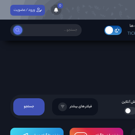
0
ورود/عضویت
ها
TIC
 آنلاین
فیلتر های بیشتر
جستجو