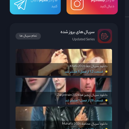
ما را در
اینستاگرام
ما را در
تلگرام
دنبال
دنبال کنید
کنید
سریال های بروز شده
تمام سریال ها
Updated Series
دانلود سریال خفا Khafa 2026
قسمت 1,2 از فصل 1 منتشر شد
دانلود سریال زنجیر ها Zanjeerain 2026
قسمت 28 از فصل 1 منتشر شد
دانلود سریال محافظ Muhafiz 2026