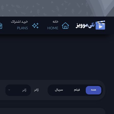
خانه
خرید اشتراک
PLANS
HOME
د
همه
فیلم
سریال
ژانر
ژانر