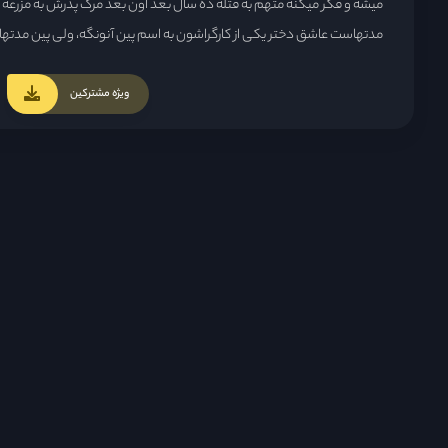
میشه و فکر میکنه متهم به قتله ده سال بعد اون بعد مرگ پدرش به مزرعه برگ
مدتهاست عاشق دختر یکی از کارگراشون به اسم پین آنونگه، ولی پین مدتهاست
این مسئله باعث خشم بیشتر یای و شعله ور شدن انتقامش میشه ...
ویژه مشترکین