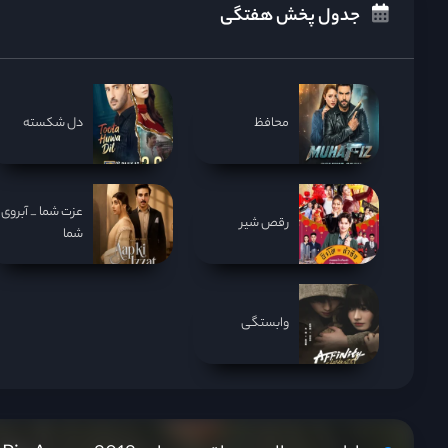
جدول پخش هفتگی
محافظ
دل شکسته
عزت شما _ آبروی
رقص شیر
شما
وابستگی