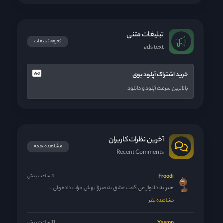
تبلیغات متنی
تعرفه تبلیغات
ads text
خرید اشتراک آپلود بوی
بالاترین سرعت آپلود و دانلود
آخرین نظرات کاربران
مشاهده همه
Recent Comments
Froodi
4 ساعت پیش
هیر به دلنواز می گفت عشق به میرزا بهش جرات داده ولی...
مشاهده نظر
11 ساعت پیش