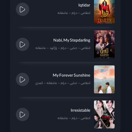
Iqtidar
انتقامی
درام
عاشقانه
Nabi, My Stepdarling
انتقامی
جنایی
درام
رازآلود
عاشقانه
My Forever Sunshine
انتقامی
جنایی
درام
عاشقانه
کمدی
Irresistable
انتقامی
درام
عاشقانه