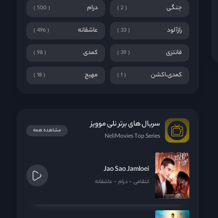
جنگی
درام
500
2
رازآلود
عاشقانه
496
33
فانتزی
کمدی
98
39
کمدی،اکشن
مهیج
18
1
سریال های برتر نلی موویز
مشاهده همه
NeliMovies Top Series
Jao Sao Jamloei
انتقامی
درام
عاشقانه