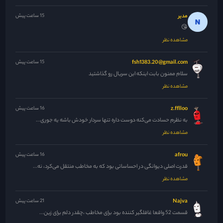
مدیر
15 ساعت پیش
😘
مشاهده نظر
fsh1383.20@gmail.com
15 ساعت پیش
سلام ممنون بابت اینکه این سریال رو گذاشتید
مشاهده نظر
z.fflloo
16 ساعت پیش
به نظرم حسادت می‌کنه دوست داره تنها سردار خودش باشه یه جوری...
مشاهده نظر
afrou
16 ساعت پیش
قدرت اصلی دیوانگی در احساساتی بود که به مخاطب منتقل می‌کرد، نه...
مشاهده نظر
Najva
21 ساعت پیش
قسمت 52 واقعا غافلگیر کننده بود برای مخاطب ،چقدر دلم برای زین...