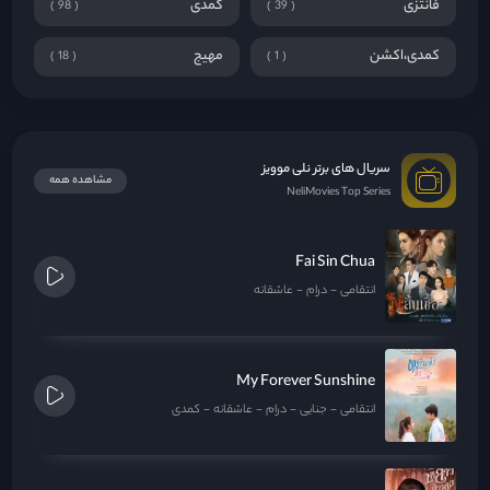
فانتزی
کمدی
98
39
کمدی،اکشن
مهیج
18
1
سریال های برتر نلی موویز
مشاهده همه
NeliMovies Top Series
Fai Sin Chua
انتقامی
درام
عاشقانه
My Forever Sunshine
انتقامی
جنایی
درام
عاشقانه
کمدی