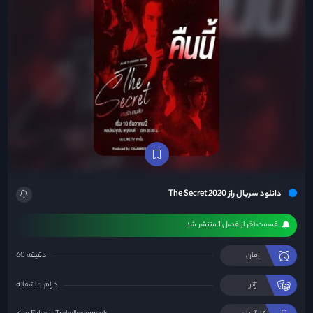
دانلود سریال راز The Secret 2020
قسمت آخر از فصل 1 منتشر شد
زمان
60 دقیقه
ژانر
درام
عاشقانه