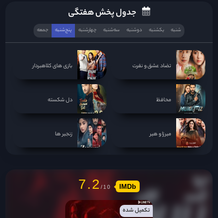
جدول پخش هفتگی
شنبه
یکشنبه
دوشنبه
سه‌‌شنبه
چهارشنبه
پنج‌شنبه
جمعه
تضاد عشق و نفرت
بازی های کلاهبردار
محافظ
دل شکسته
میرزا و هیر
زنجیر ها
7.2
IMDb
تکمیل شده