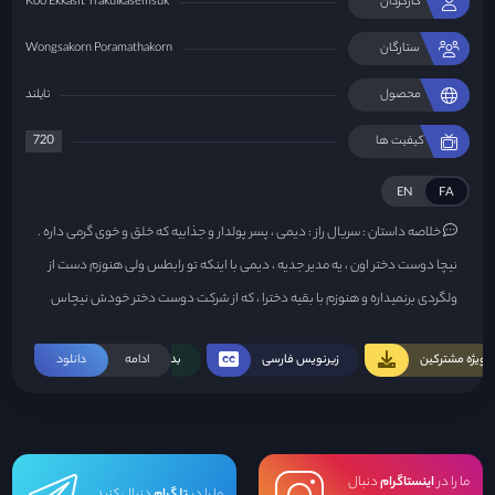
کارگردان
Koo Ekkasit Trakulkasemsuk
ستارگان
Wongsakorn Poramathakorn
محصول
تایلند
720
کیفیت ها
EN
FA
خلاصه داستان :
سریال راز : دیمی ، پسر پولدار و جذابیه که خلق و خوی گرمی داره .
نیچا دوست دختر اون ، یه مدیر جدیه ، دیمی با اینکه تو رابطس ولی هنوزم دست از
ولگردی برنمیداره و هنوزم با بقیه دخترا ، که از شرکت دوست دختر خودش نیچاس
رابطه داره ، اما این تا وقتی ادامه داره که نیچا همه چیو میفهمه و ...
ویژه مشترکین
زیرنویس فارسی
ادامه
بدون سانسور
دانلود
ما را در
اینستاگرام
دنبال
ما را در
تلگرام
دنبال کنید