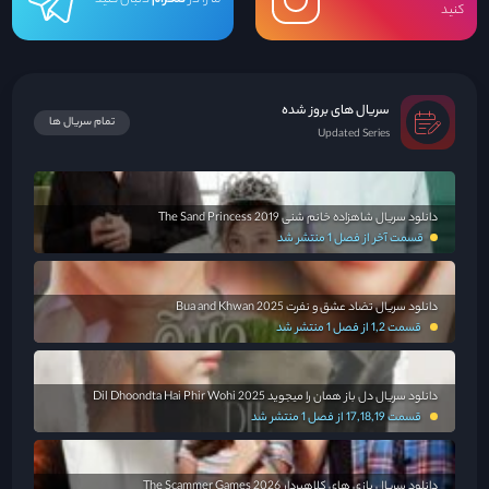
کنید
سریال های بروز شده
تمام سریال ها
Updated Series
دانلود سریال شاهزاده خانم شنی The Sand Princess 2019
قسمت آخر از فصل 1 منتشر شد
دانلود سریال تضاد عشق و نفرت Bua and Khwan 2025
قسمت 1,2 از فصل 1 منتشر شد
دانلود سریال دل باز همان را میجوید Dil Dhoondta Hai Phir Wohi 2025
قسمت 17,18,19 از فصل 1 منتشر شد
دانلود سریال بازی های کلاهبردار The Scammer Games 2026