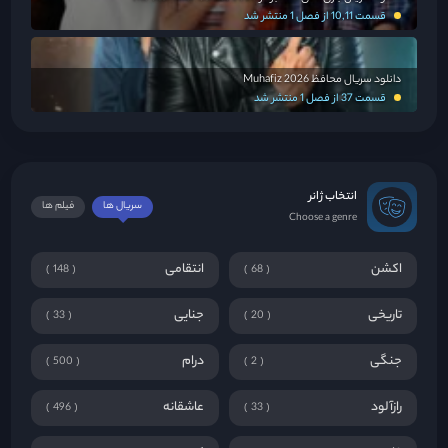
قسمت 10,11 از فصل 1 منتشر شد
دانلود سریال محافظ Muhafiz 2026
قسمت 37 از فصل 1 منتشر شد
انتخاب ژانر
سریال ها
فیلم ها
Choose a genre
اکشن
انتقامی
148
68
تاریخی
جنایی
33
20
جنگی
درام
500
2
رازآلود
عاشقانه
496
33