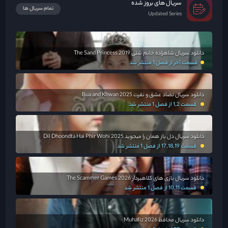
سریال های بروز شده
تمام سریال ها
Updated Series
دانلود سریال شاهزاده خانم شنی The Sand Princess 2019
قسمت آخر از فصل 1 منتشر شد
دانلود سریال تضاد عشق و نفرت Bua and Khwan 2025
قسمت 1,2 از فصل 1 منتشر شد
دانلود سریال دل باز همان را میجوید Dil Dhoondta Hai Phir Wohi 2025
قسمت 17,18,19 از فصل 1 منتشر شد
دانلود سریال بازی های کلاهبردار The Scammer Games 2026
قسمت 10,11 از فصل 1 منتشر شد
دانلود سریال محافظ Muhafiz 2026