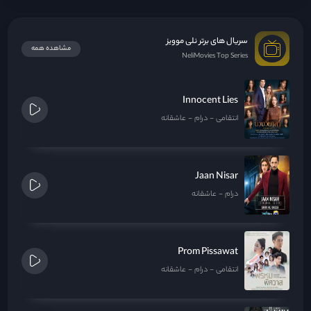
سریال های برتر نلی موویز
مشاهده همه
NeliMovies Top Series
Innocent Lies
انتقامی
درام
عاشقانه
Jaan Nisar
درام
عاشقانه
Prom Pissawat
انتقامی
درام
عاشقانه