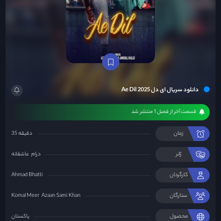
دانلود سریال ای دل Ae Dil 2025
قسمت آخر از فصل 1 منتشر شد
زمان
35 دقیقه
ژانر
درام
عاشقانه
کارگردان
Ahmad Bhatti
ستارگان
Azaan Sami Khan
Komal Meer
محصول
پاکستان