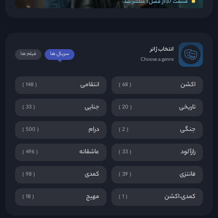
قسمت 37 از فصل 1 منتشر شد
انتخاب ژانر
سریال ها
فیلم ها
Choose a genre
اکشن
انتقامی
148
68
تاریخی
جنایی
33
20
جنگی
درام
500
2
رازآلود
عاشقانه
496
33
فانتزی
کمدی
98
39
کمدی،اکشن
مهیج
18
1