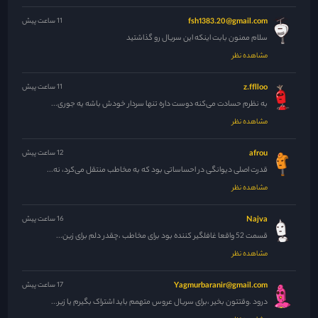
fsh1383.20@gmail.com
11 ساعت پیش
سلام ممنون بابت اینکه این سریال رو گذاشتید
مشاهده نظر
z.fflloo
11 ساعت پیش
به نظرم حسادت می‌کنه دوست داره تنها سردار خودش باشه یه جوری...
مشاهده نظر
afrou
12 ساعت پیش
قدرت اصلی دیوانگی در احساساتی بود که به مخاطب منتقل می‌کرد، نه...
مشاهده نظر
Najva
16 ساعت پیش
قسمت 52 واقعا غافلگیر کننده بود برای مخاطب ،چقدر دلم برای زین...
مشاهده نظر
Yagmurbaranir@gmail.com
17 ساعت پیش
درود .وقتتون بخیر ،برای سریال عروس متهمم باید اشتراک بگیرم یا زیر...