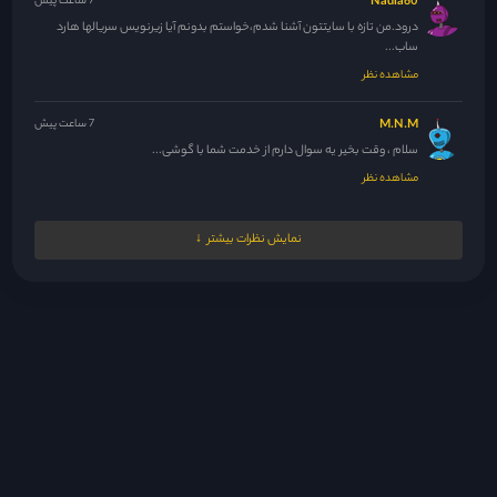
Nadia60
7 ساعت پیش
درود.من تازه با سایتتون آشنا شدم،خواستم بدونم آیا زیرنویس سریالها هارد
ساب...
مشاهده نظر
M.N.M
7 ساعت پیش
سلام ، وقت بخیر یه سوال دارم از خدمت شما با گوشی...
مشاهده نظر
Lilam
9 ساعت پیش
نمایش نظرات بیشتر
سلام ادمین عزیز. من نمی‌تونم وارد حسابم بشم میزنه خطایی رخ داد...
مشاهده نظر
Neda2001
9 ساعت پیش
نلی خبر نداری چند قسمته؟
مشاهده نظر
Mojgan46
12 ساعت پیش
سلام کی این سریال را میگزارید