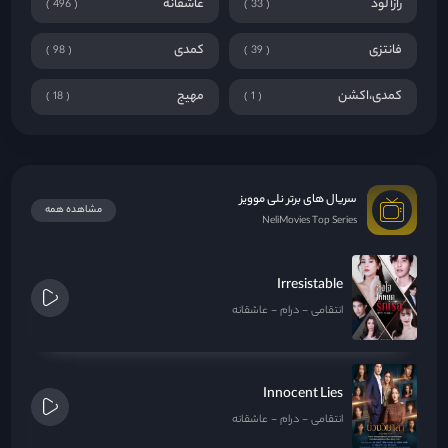
رازآلود
عاشقانه
496
33
فانتزی
کمدی
98
39
کمدی،اکشن
مهیج
18
1
سریال های برتر نلی موویز
مشاهده همه
NeliMovies Top Series
Irresistable
انتقامی
درام
عاشقانه
Innocent Lies
انتقامی
درام
عاشقانه