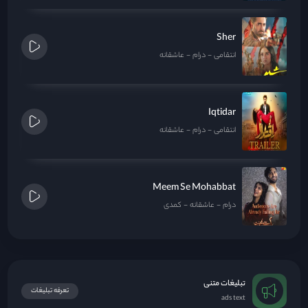
Sher
انتقامی
درام
عاشقانه
Iqtidar
انتقامی
درام
عاشقانه
Meem Se Mohabbat
درام
عاشقانه
کمدی
تبلیغات متنی
تعرفه تبلیغات
ads text