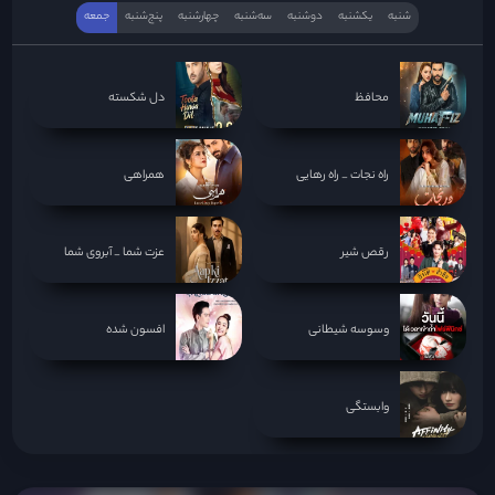
شنبه
یکشنبه
دوشنبه
سه‌‌شنبه
چهارشنبه
پنج‌شنبه
جمعه
محافظ
دل شکسته
راه نجات _ راه رهایی
همراهی
رقص شیر
عزت شما _ آبروی شما
وسوسه شیطانی
افسون شده
وابستگی