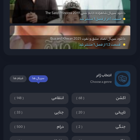
دانلود سریال شاهزاده خانم شنی The Sand Princess 2019
قسمت آخر از فصل 1 منتشر شد
دانلود سریال تضاد عشق و نفرت Bua and Khwan 2025
قسمت 1,2 از فصل 1 منتشر شد
انتخاب ژانر
سریال ها
فیلم ها
Choose a genre
اکشن
انتقامی
148
68
تاریخی
جنایی
33
20
جنگی
درام
500
2