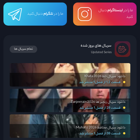
تا آرزوی مادرشو براورده کنه ، که داستان تقدیر و سرنوشت ملیحه و روهام رو روبه روی
ما را در
اینستاگرام
دنبال
ما را در
تلگرام
دنبال کنید
هم قرار میده ...
کنید
سریال های بروز شده
تمام سریال ها
Updated Series
دانلود سریال خفا Khafa 2026
قسمت 1,2 از فصل 1 منتشر شد
دانلود سریال زنجیر ها Zanjeerain 2026
قسمت 28 از فصل 1 منتشر شد
دانلود سریال محافظ Muhafiz 2026
قسمت 38 از فصل 1 منتشر شد