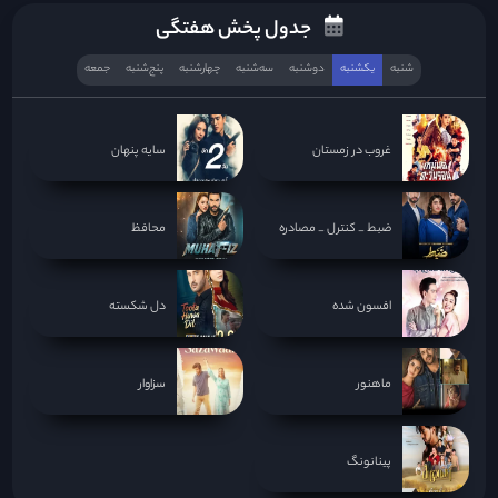
جدول پخش هفتگی
شنبه
یکشنبه
دوشنبه
سه‌‌شنبه
چهارشنبه
پنج‌شنبه
جمعه
غروب در زمستان
سایه پنهان
ضبط _ کنترل _ مصادره
محافظ
افسون شده
دل شکسته
ماهنور
سزاوار
پینانونگ