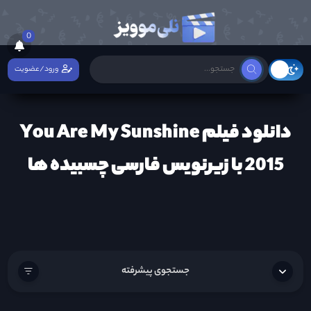
0
ورود/عضویت
دانلود فیلم You Are My Sunshine
2015 با زیرنویس فارسی چسبیده ها
جستجوی پیشرفته