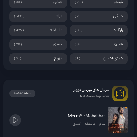
تاریخی
جنایی
33
20
جنگی
درام
500
2
رازآلود
عاشقانه
496
33
فانتزی
کمدی
98
39
کمدی،اکشن
مهیج
18
1
سریال های برتر نلی موویز
مشاهده همه
NeliMovies Top Series
Meem Se Mohabbat
درام
عاشقانه
کمدی