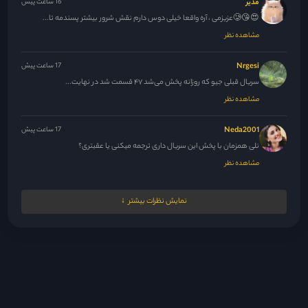
مدیر
16 ساعت پیش
😍😘🥲عزیزمی ، آره واقعا خیلی دوس دارم نقش شرور بیشتر پسندمه تا...
مشاهده نظر
Nrgesi
17 ساعت پیش
سریال قبلی جیو که روزانه پخش می‌شد ۴۷ قسمت شد در نهایت...
مشاهده نظر
Neda2001
17 ساعت پیش
نلی همزمان با پخش این سریال داری ترجمه میکنی یا عقبتری؟
مشاهده نظر
M.N.M
18 ساعت پیش
نمایش نظرات بیشتر
ممنون نلی جان ، حل شده 🙏
مشاهده نظر
مدیر
18 ساعت پیش
همراهی اونقد ک تصور میکردم خاصه خاص نشد و نبود ولی این...
مشاهده نظر