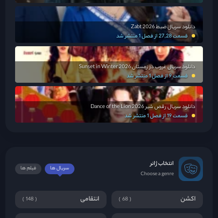
دانلود سریال ضبط Zabt 2026
قسمت 27,28 از فصل 1 منتشر شد
دانلود سریال غروب در زمستان Sunset in Winter 2026
قسمت 9 از فصل 1 منتشر شد
دانلود سریال رقص شیر Dance of the Lion 2026
قسمت 19 از فصل 1 منتشر شد
انتخاب ژانر
سریال ها
فیلم ها
Choose a genre
اکشن
انتقامی
148
68