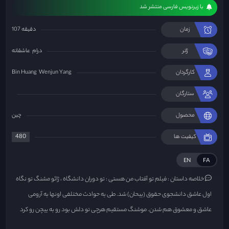
با زیرنویس فارسی منتشر شد
زمان
107 دقیقه
ژانر
درام
عاشقانه
کارگردان
Wenjun Yang
Bin Huang
ستارگان
محصول
چين
480
کیفیت ها
EN
FA
خلاصه داستان :
فیلم تو آفتاب من هستی : تو دوران دانشگاه ، ژائو مشنگ تو نگاه
اول عاشق دانشجوی حقوق (ییحان) شد. طی یه حوادث مختلفی اونها به آرومی
عاشق و معشوق هم شدن. موشنگ مستقیم هرچی تو دلش بود رو به ییچن رو کرد
ولی انتظار نداشت که همچین جواب دندون شکنی ازش بگیره. اشتباه شد که ییچن و