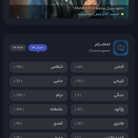
دانلود سریال محافظ Muhafiz 2026
قسمت 37 از فصل 1 منتشر شد
انتخاب ژانر
سریال ها
فیلم ها
Choose a genre
اکشن
انتقامی
148
68
تاریخی
جنایی
33
20
جنگی
درام
500
2
رازآلود
عاشقانه
496
33
فانتزی
کمدی
98
39
کمدی،اکشن
مهیج
18
1