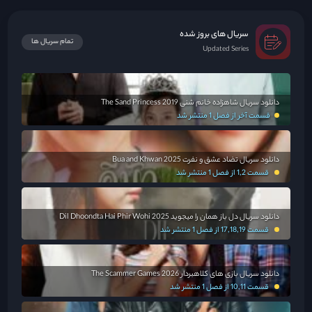
سریال های بروز شده
تمام سریال ها
Updated Series
دانلود سریال شاهزاده خانم شنی The Sand Princess 2019
قسمت آخر از فصل 1 منتشر شد
دانلود سریال تضاد عشق و نفرت Bua and Khwan 2025
قسمت 1,2 از فصل 1 منتشر شد
دانلود سریال دل باز همان را میجوید Dil Dhoondta Hai Phir Wohi 2025
قسمت 17,18,19 از فصل 1 منتشر شد
دانلود سریال بازی های کلاهبردار The Scammer Games 2026
قسمت 10,11 از فصل 1 منتشر شد