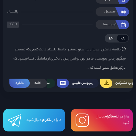
محصول
پاکستان
1080
کیفیت ها
EN
FA
خلاصه داستان :
سریال من منتو نیستم : داستان استاد دانشگاهی که تصمیم
میگیرد رمانی بنویسد ، اما در حین نوشتن رمان با دختری از دانشگاه آشنا میشود که
درگیر عشق سمی است که ...
ویژه مشترکین
زیرنویس فارسی
ادامه
بدون سانسور
دانلود
ما را در
اینستاگرام
دنبال
ما را در
تلگرام
دنبال کنید
کنید