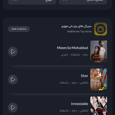
سریال های برتر نلی موویز
مشاهده همه
NeliMovies Top Series
Meem Se Mohabbat
درام
عاشقانه
کمدی
Sher
انتقامی
درام
عاشقانه
Irresistable
انتقامی
درام
عاشقانه