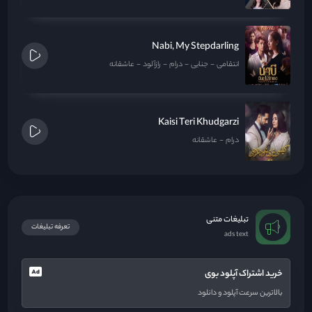
Nabi, My Stepdarling
انتقامی
جنایی
درام
رازآلود
عاشقانه
Kaisi Teri Khudgarzi
درام
عاشقانه
تبلیغات متنی
تعرفه تبلیغات
ads text
خرید اشتراک آپلود بوی
بالاترین سرعت آپلود و دانلود