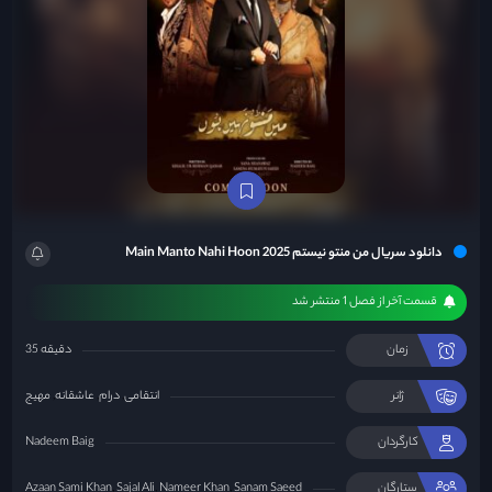
دانلود سریال من منتو نیستم Main Manto Nahi Hoon 2025
قسمت آخر از فصل 1 منتشر شد
زمان
35 دقیقه
ژانر
انتقامی
درام
عاشقانه
مهیج
کارگردان
Nadeem Baig
ستارگان
Sanam Saeed
Nameer Khan
Sajal Ali
Azaan Sami Khan