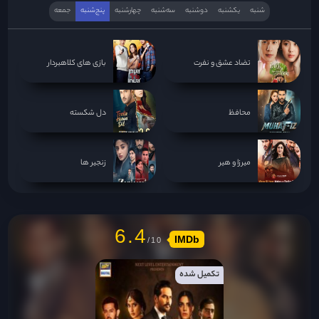
شنبه
یکشنبه
دوشنبه
سه‌‌شنبه
چهارشنبه
پنج‌شنبه
جمعه
تضاد عشق و نفرت
بازی های کلاهبردار
محافظ
دل شکسته
میرزا و هیر
زنجیر ها
6.4
IMDb
تکمیل شده