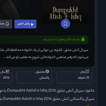
پخش آنلاین
فعال
قسمت آخر از فصل 1 منتشر شد
سریال آتش عشق : کلثوم، زن جوانی از یک خانواده محافظه‌کار، عاش
می‌شود که رهبر مذهبی خانواده‌اش شروع به تعقیب او می‌کند...
زمان
محصول
سال ت
35 دقیقه
پاکستان
2016
دانلود سریال آتش عشق Dumpukht Aatish e Ishq 2016 با دوبله فارسی و کیفیت 720 و لینک مستقیم
سریال پاکستانی آتش عشق Dumpukht Aatish e Ishq 2016 با ژانر درام عاشقانه و با دوبله فارسی و با بازی جذاب بازیگر