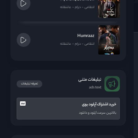
انتقامی
درام
عاشقانه
Humraaz
انتقامی
درام
عاشقانه
تبلیغات متنی
تعرفه تبلیغات
ads text
خرید اشتراک آپلود بوی
بالاترین سرعت آپلود و دانلود