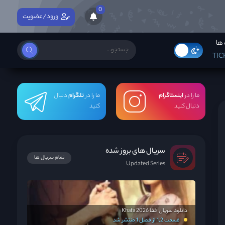
0
ورود/عضویت
ها
TIC
ما را در
اینستاگرام
ما را در
تلگرام
دنبال
دنبال کنید
کنید
سریال های بروز شده
تمام سریال ها
Updated Series
دانلود سریال خفا Khafa 2026
قسمت 1,2 از فصل 1 منتشر شد