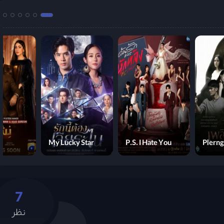
My Lucky Star
P.S. I Hate You
Plerng
7
نظر