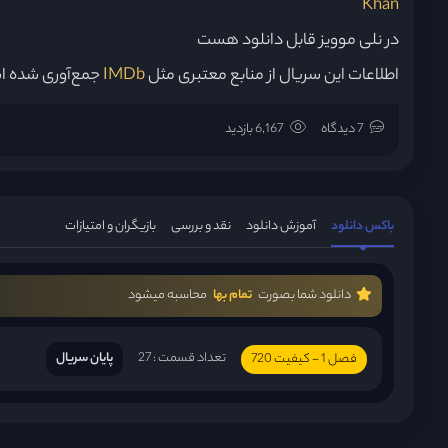
Khan
در نلی موویز قابل دانلود هست
اطلاعات این سریال از منابع معتبری مثل
IMDb
جمع‌آوری شده ا
7 دیدگاه
6,167 بازدید
باکس دانلود
آموزش دانلود
نقد و بررسی
بازیگران و امتیازات
دانلود شما بصورت
تمام بها
محاسبه میشود
تعداد قسمت : 27
پایان سریال
فصل 1 - کیفیت 720