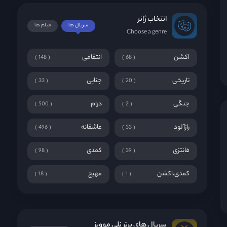
انتخاب ژانر
سریال ها
فیلم ها
Choose a genre
اکشن
انتقامی
148
68
تاریخی
جنایی
33
20
جنگی
درام
500
2
رازآلود
عاشقانه
496
33
فانتزی
کمدی
98
39
کمدی،اکشن
مهیج
18
1
سریال های برتر نلی موویز