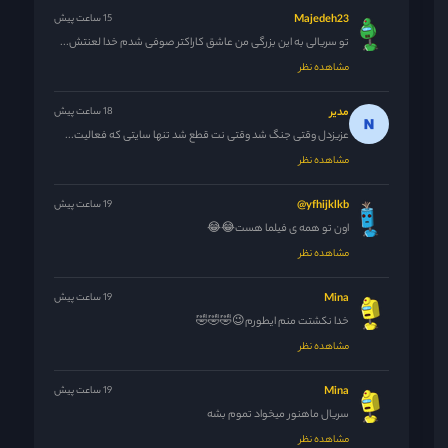
Majedeh23
15 ساعت پیش
تو سریالی به این بزرگی من عاشق کاراکتر صوفی شدم خدا لعنتش...
مشاهده نظر
مدیر
18 ساعت پیش
عزیزدل وقتی جنگ شد وقتی نت قطع شد تنها سایتی که فعالیت...
مشاهده نظر
yfhijklkb@
19 ساعت پیش
اون تو همه ی فیلما هست😂😂
مشاهده نظر
Mina
19 ساعت پیش
خدا نکشتت منم ایطورم😉🤣🤣🤣
مشاهده نظر
Mina
19 ساعت پیش
سریال ماهنور میخواد تموم بشه
مشاهده نظر