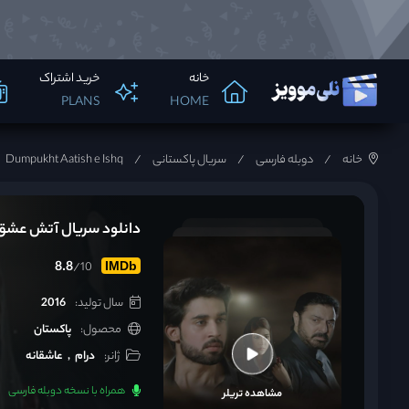
خانه
خرید اشتراک
PLANS
HOME
خانه
دوبله فارسی
سریال پاکستانی
Dumpukht Aatish e Ishq
دانلود سریال آتش عشق mpukht Aatish e Ishq 2016
8.8
/10
IMDb
سال تولید:
2016
محصول:
پاکستان
ژانر:
درام
عاشقانه
همراه با نسخه دوبله فارسی
مشاهده تریلر