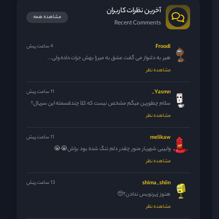
آخرین نظرات کاربران
مشاهده همه
Recent Comments
Froodi
4 ساعت پیش
هیر به دلنواز می گفت عشق به میرزا بهش جرات داده ولی...
مشاهده نظر
Yasmn_
11 ساعت پیش
سلام چطورین میگم مشخص نیست که کلا چندقسمته این سریال؟
مشاهده نظر
melikaw
11 ساعت پیش
وایییی شهریار منور چقدر دلم تنگ شده بود براش😭😭
مشاهده نظر
shima_shiin
13 ساعت پیش
هنوز زیرنویس ندادن؟🥺
مشاهده نظر