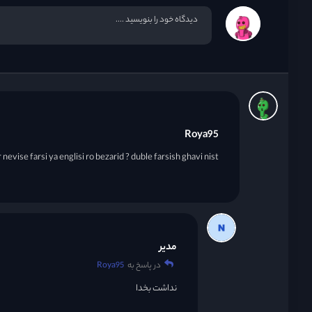
Roya95
 nevise farsi ya englisi ro bezarid ? duble farsish ghavi nist
مدیر
در پاسخ به
Roya95
نداشت بخدا