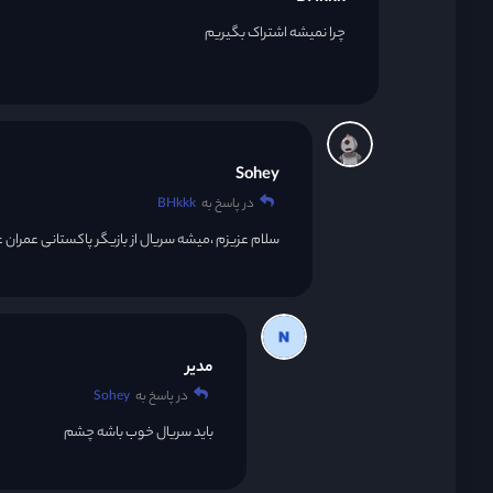
چرا نمیشه اشتراک بگیریم
Sohey
در پاسخ به
BHkkk
سلام عزیزم ،میشه سریال از بازیگر پاکستانی عمران 
مدیر
در پاسخ به
Sohey
باید سریال خوب باشه چشم