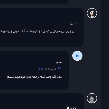
ماری
نلی جون این سریال رو دیدی ؟ چطوره ،قشنگه ،اخرش چی هپیه؟
مدیر
در پاسخ به
ماری
بخدا اگه وقت کنم ترجمه های خودمونو ببینم
BHkkk