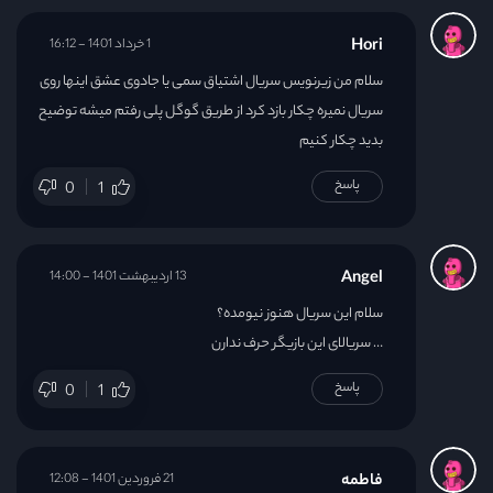
Hori
1 خرداد 1401 - 16:12
سلام من زیرنویس سریال اشتیاق سمی یا جادوی عشق اینها روی
سریال نمیره چکار بازد کرد از طریق گوگل پلی رفتم میشه توضیح
بدید چکار کنیم
پاسخ
0
1
Angel
13 اردیبهشت 1401 - 14:00
سلام این سریال هنوز نیومده؟
… سریالای این بازیگر حرف ندارن
پاسخ
0
1
فاطمه
21 فروردین 1401 - 12:08