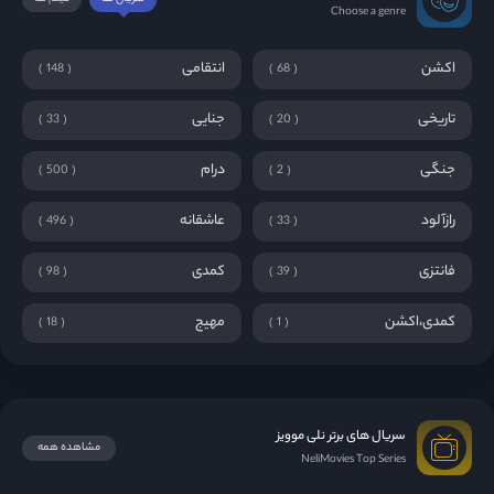
Choose a genre
اکشن
انتقامی
148
68
تاریخی
جنایی
33
20
جنگی
درام
500
2
رازآلود
عاشقانه
496
33
فانتزی
کمدی
98
39
کمدی،اکشن
مهیج
18
1
سریال های برتر نلی موویز
مشاهده همه
NeliMovies Top Series