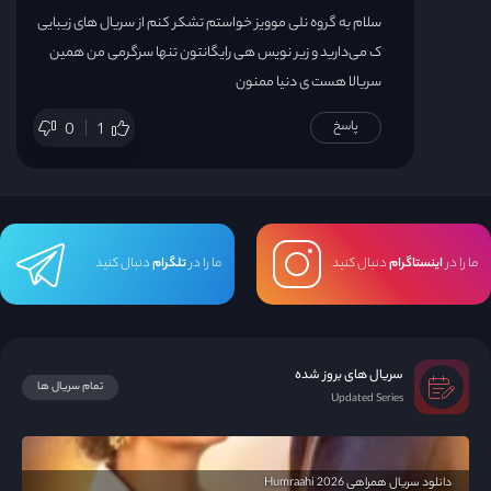
سلام به گروه نلی موویز خواستم تشکر کنم از سریال های زیبایی
ک می‌دارید و زیر نویس هی رایگانتون تنها سرگرمی من همین
سریالا هست ی دنیا ممنون
پاسخ
0
1
ما را در
اینستاگرام
دنبال کنید
ما را در
تلگرام
دنبال کنید
سریال های بروز شده
تمام سریال ها
Updated Series
دانلود سریال همراهی Humraahi 2026