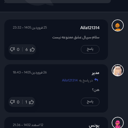
Aila121314
25 فروردین 1405 - 23:32
سلام سریال عشق ممنوعه نیست
پاسخ
0
6
مدیر
26 فروردین 1405 - 18:43
در پاسخ به
Aila121314
هن؟
پاسخ
0
1
یونس
12 اسفند 1402 - 21:36