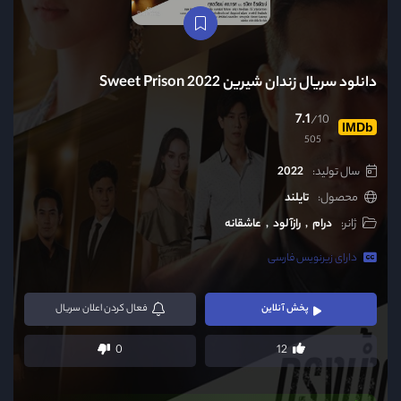
دانلود سریال زندان شیرین Sweet Prison 2022
7.1
/10
IMDb
505
سال تولید:
2022
محصول:
تایلند
ژانر:
درام
رازآلود
عاشقانه
دارای زیرنویس فارسی
پخش آنلاین
فعال
کردن اعلان سریال
0
12