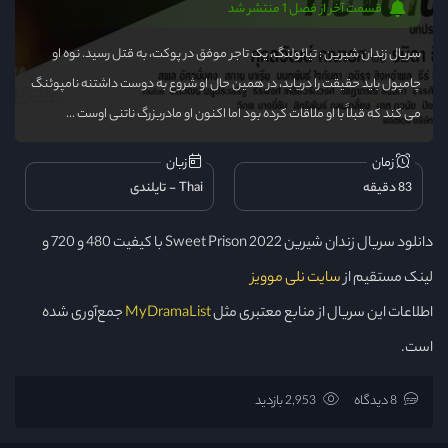
قسمت آخر از فصل 1 منتشر شد
سریال زندان شیرین : تیائولنگ، یک تاجر موفق در پوکت، به قتل رسید. نوه او
چامپول باید حقیقت را دریابد، در همین حال او شروع به دوست داشتنه نامپوئنگ
می کند که قبلاً با او ملاقات کرده بود اما اکنون او مادربزرگ ناتنی اوست ...
زمان
زبان
83 دقیقه
Thai
تایلندی
دانلود سریال زندان شیرین Sweet Prison 2022 با کیفیت 480 و 720 و
لینک مستقیم از
سایت نلی موویز
اطلاعات این سریال از منابع معتبری مثل
MyDramaList
جمع‌آوری شده
است.
8 دیدگاه
2,953 بازدید