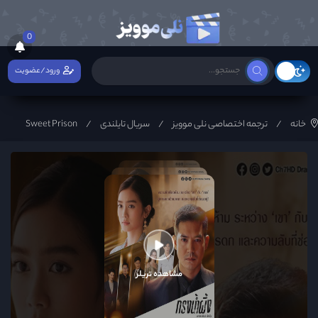
0
ورود/عضویت
خانه
ترجمه اختصاصی نلی موویز
سریال تایلندی
Sweet Prison
مشاهده تریلر